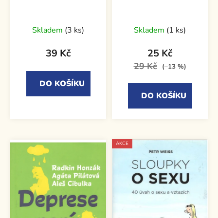
Průměrné
Skladem
(3 ks)
Skladem
(1 ks)
hodnocení
produktu
39 Kč
25 Kč
je
29 Kč
(–13 %)
5,0
DO KOŠÍKU
z
DO KOŠÍKU
5
hvězdiček.
AKCE