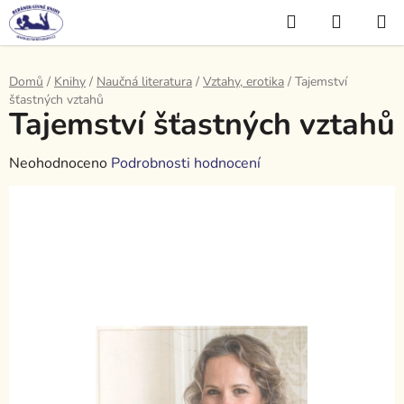
Přejít
Hledat
NÁKUP
na
KOŠÍK
obsah
Domů
/
Knihy
/
Naučná literatura
/
Vztahy, erotika
/
Tajemství
šťastných vztahů
Tajemství šťastných vztahů
Průměrné
Neohodnoceno
Podrobnosti hodnocení
hodnocení
produktu
je
0,0
z
5
hvězdiček.