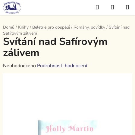
Přejít
Hledat
NÁKUP
na
KOŠÍK
obsah
Domů
/
Knihy
/
Beletrie pro dospělé
/
Romány, povídky
/
Svítání nad
Safírovým zálivem
Svítání nad Safírovým
zálivem
Průměrné
Neohodnoceno
Podrobnosti hodnocení
hodnocení
produktu
je
0,0
z
5
hvězdiček.