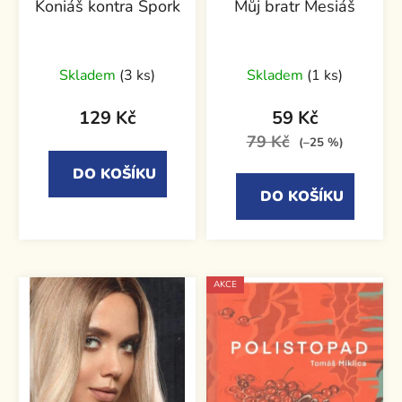
Koniáš kontra Špork
Můj bratr Mesiáš
Skladem
(3 ks)
Skladem
(1 ks)
129 Kč
59 Kč
79 Kč
(–25 %)
DO KOŠÍKU
DO KOŠÍKU
AKCE