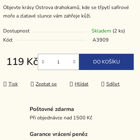
Objevte krásy Ostrova drahokamů, kde se třpytí safírové
moře a zlatavé slunce vám zahřeje kůži.
Dostupnost
Skladem
(2 ks)
Kód:
A3909
119 Kč
DO KOŠÍKU
Měrná cena:
Tisk
Zeptat se
Hlídat
Sdílet
Poštovné zdarma
Při objednávce nad 1500 Kč
Garance vrácení peněz