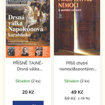
PŘÍSNĚ TAJNÉ-
Příliš chytré
Drsná válka
nemoci&spontánní
Napoleonova
uzdravení
karabiníka
Skladem
(2 ks)
Skladem
(2 ks)
20 Kč
49 Kč
59 Kč
(–16 %)