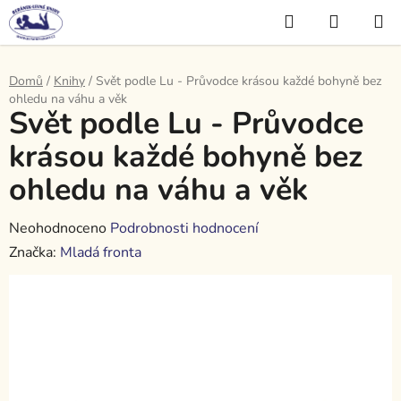
Přejít
Hledat
NÁKUP
na
KOŠÍK
obsah
Domů
/
Knihy
/
Svět podle Lu - Průvodce krásou každé bohyně bez
ohledu na váhu a věk
Svět podle Lu - Průvodce
krásou každé bohyně bez
ohledu na váhu a věk
Průměrné
Neohodnoceno
Podrobnosti hodnocení
hodnocení
Značka:
Mladá fronta
produktu
je
0,0
z
5
hvězdiček.