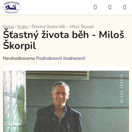
Přejít
Hledat
NÁKUP
na
KOŠÍK
obsah
Domů
/
Knihy
/
Šťastný života běh - Miloš Škorpil
Šťastný života běh - Miloš
Škorpil
Průměrné
Neohodnoceno
Podrobnosti hodnocení
hodnocení
produktu
je
0,0
z
5
hvězdiček.