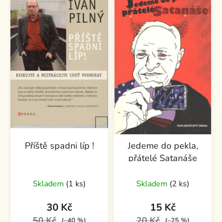
Příště spadni líp !
Jedeme do pekla,
přátelé Satanáše
Skladem
(1 ks)
Skladem
(2 ks)
30 Kč
15 Kč
50 Kč
20 Kč
(–40 %)
(–25 %)