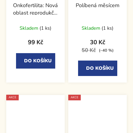
Onkofertilita: Nová
Políbená měsícem
oblast reprodukční
medicíny
Skladem
(1 ks)
Skladem
(1 ks)
99 Kč
30 Kč
50 Kč
(–40 %)
DO KOŠÍKU
DO KOŠÍKU
AKCE
AKCE