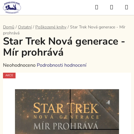
Přejít
Hledat
NÁKUP
na
KOŠÍK
obsah
Domů
/
Ostatní
/
Poškozené knihy
/
Star Trek Nová generace - Mír
prohrává
Star Trek Nová generace -
Mír prohrává
Průměrné
Neohodnoceno
Podrobnosti hodnocení
hodnocení
AKCE
produktu
je
0,0
z
5
hvězdiček.