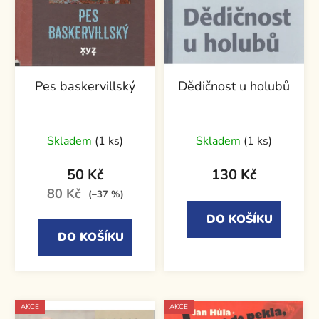
Pes baskervillský
Dědičnost u holubů
Skladem
(1 ks)
Skladem
(1 ks)
50 Kč
130 Kč
80 Kč
(–37 %)
DO KOŠÍKU
DO KOŠÍKU
AKCE
AKCE