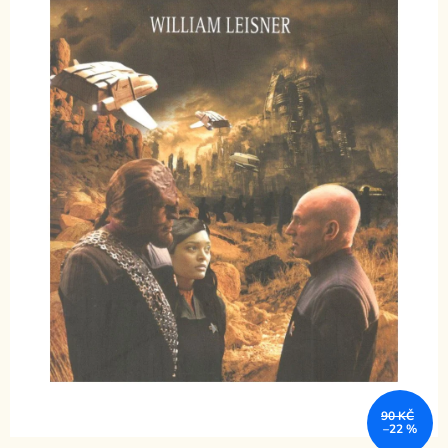
90 KČ
–22 %