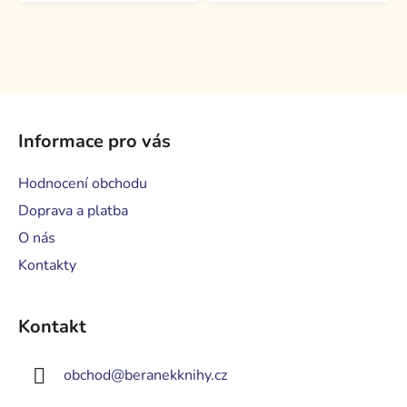
Z
á
Informace pro vás
p
a
Hodnocení obchodu
t
Doprava a platba
í
O nás
Kontakty
Kontakt
obchod
@
beranekknihy.cz