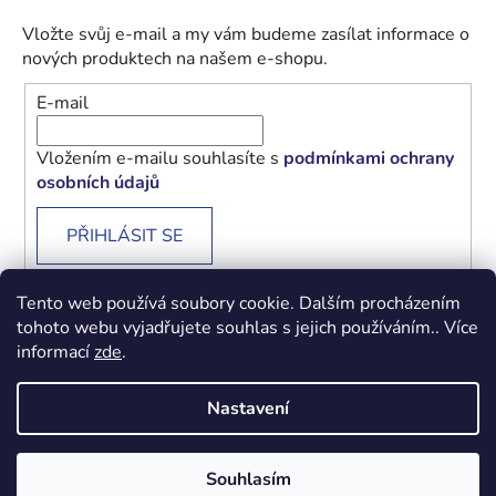
Vložte svůj e-mail a my vám budeme zasílat informace o
nových produktech na našem e-shopu.
E-mail
Vložením e-mailu souhlasíte s
podmínkami ochrany
osobních údajů
PŘIHLÁSIT SE
Tento web používá soubory cookie. Dalším procházením
tohoto webu vyjadřujete souhlas s jejich používáním.. Více
informací
zde
.
Obchodní podmínky
Podmínky ochrany osobních údajů
Nastavení
Vytvořil Shoptet
Souhlasím
Copyright 2026
Beránek - Levné knihy
. Všechna práva