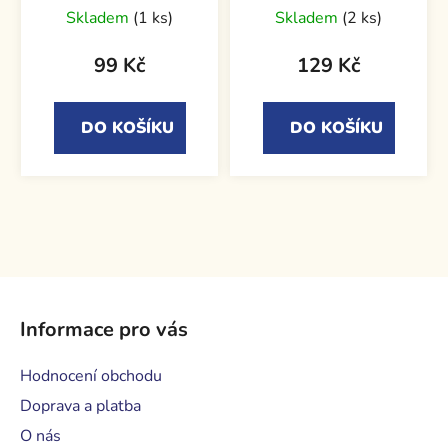
Skladem
(1 ks)
Skladem
(2 ks)
99 Kč
129 Kč
DO KOŠÍKU
DO KOŠÍKU
Z
á
Informace pro vás
p
a
Hodnocení obchodu
t
Doprava a platba
í
O nás