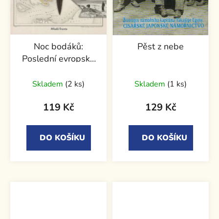
Noc bodáků:
Pěst z nebe
Poslední evropská
bitva druhé světové
války
Skladem
(2 ks)
Skladem
(1 ks)
119 Kč
129 Kč
DO KOŠÍKU
DO KOŠÍKU