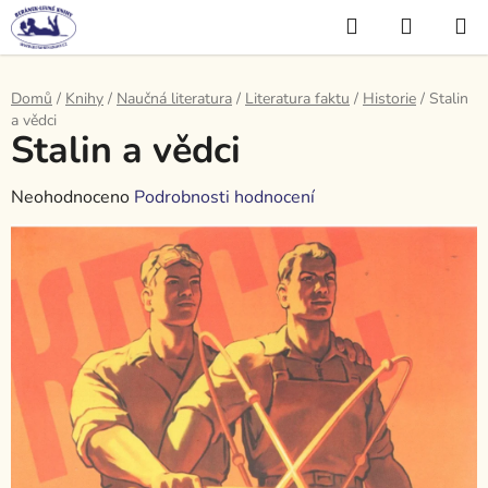
Přejít
Hledat
NÁKUP
na
KOŠÍK
obsah
Domů
/
Knihy
/
Naučná literatura
/
Literatura faktu
/
Historie
/
Stalin
a vědci
Stalin a vědci
Průměrné
Neohodnoceno
Podrobnosti hodnocení
hodnocení
produktu
je
0,0
z
5
hvězdiček.