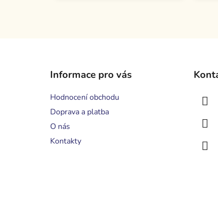
Z
á
Informace pro vás
Kont
p
a
Hodnocení obchodu
t
Doprava a platba
í
O nás
Kontakty