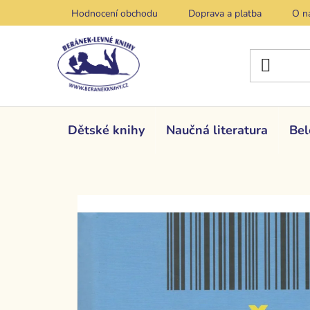
Přejít
Hodnocení obchodu
Doprava a platba
O n
na
obsah
Dětské knihy
Naučná literatura
Bel