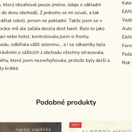
Kate
s, který obsahoval pouze jméno, údaje o základní
EAN
do dvou obchodů. Z jednoho se mi ozvali, a tak
Vazb
 dělat cokoli, jenom ne pokladní. Takže jsem se v
ráce mě ale začala docela dost bavit. Bylo to jako
Auto
ci nebo hotel; kontrolovala jsem si fronty,
EAN
odu, odbíhala vážit zeleninu… a i se zákazníky byla
For
rávěním o zážitcích z obchodu všechny otravovala,
Poče
běhy, které jsem nezveřejňovala, protože byly delší a
Rok 
ty krátké.
Podobné produkty
AKCE