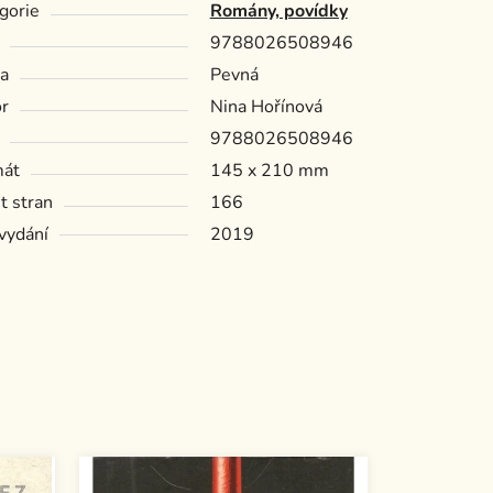
gorie
Romány, povídky
9788026508946
a
Pevná
r
Nina Hořínová
9788026508946
mát
145 x 210 mm
t stran
166
vydání
2019