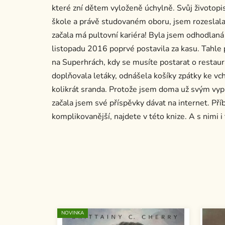
které zní dětem vyloženě úchylně. Svůj životopi
škole a právě studovaném oboru, jsem rozeslala 
začala má pultovní kariéra! Byla jsem odhodlaná
listopadu 2016 poprvé postavila za kasu. Tahle p
na Superhrách, kdy se musíte postarat o restaura
doplňovala letáky, odnášela košíky zpátky ke vch
kolikrát sranda. Protože jsem doma už svým vyp
začala jsem své příspěvky dávat na internet. Pří
komplikovanější, najdete v této knize. A s nimi i 
NOVINKA