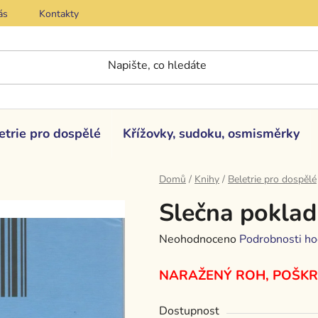
ás
Kontakty
etrie pro dospělé
Křížovky, sudoku, osmisměrky
Domů
/
Knihy
/
Beletrie pro dospělé
Slečna poklad
Průměrné
Neohodnoceno
Podrobnosti ho
hodnocení
NARAŽENÝ ROH, POŠK
produktu
je
Dostupnost
0,0