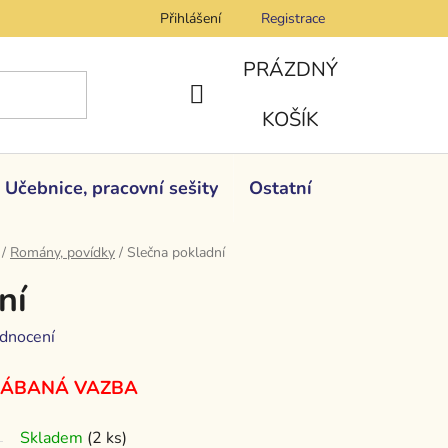
Přihlášení
Registrace
PRÁZDNÝ
NÁKUPNÍ
KOŠÍK
KOŠÍK
Učebnice, pracovní sešity
Ostatní
/
Romány, povídky
/
Slečna pokladní
ní
dnocení
RÁBANÁ VAZBA
Skladem
(2 ks)