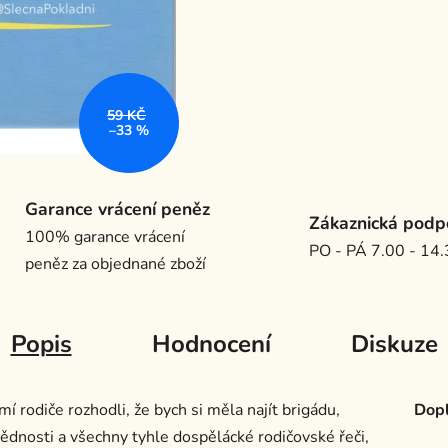
59 KČ
–33 %
Garance vrácení peněz
Zákaznická podp
100% garance vrácení
PO - PÁ 7.00 - 14
peněz za objednané zboží
Popis
Hodnocení
Diskuze
rodiče rozhodli, že bych si měla najít brigádu,
Dopl
ědnosti a všechny tyhle dospělácké rodičovské řeči,