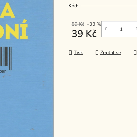
Kód:
z
5
hvězdiček.
59 Kč
–33 %
39 Kč
Měrná cena:
Tisk
Zeptat se