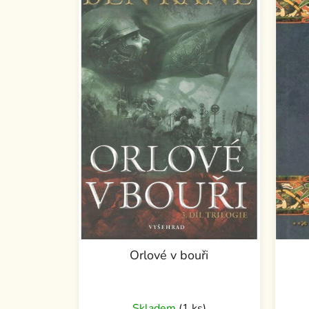
Orlové v bouři
Skladem
(1 ks)