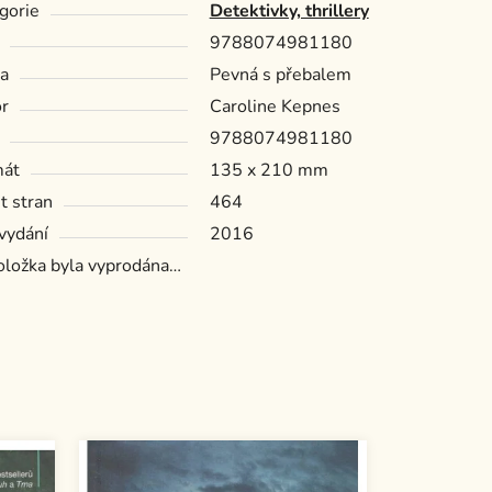
gorie
Detektivky, thrillery
9788074981180
a
Pevná s přebalem
r
Caroline Kepnes
9788074981180
mát
135 x 210 mm
t stran
464
vydání
2016
oložka byla vyprodána…