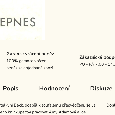
Garance vrácení peněz
Zákaznická podp
100% garance vrácení
PO - PÁ 7.00 - 14
peněz za objednané zboží
Popis
Hodnocení
Diskuze
řítelkyni Beck, dospěl k zoufalému přesvědčení, že už
Dopl
 jeho knihkupectví pracovat Amy Adamová a Joe