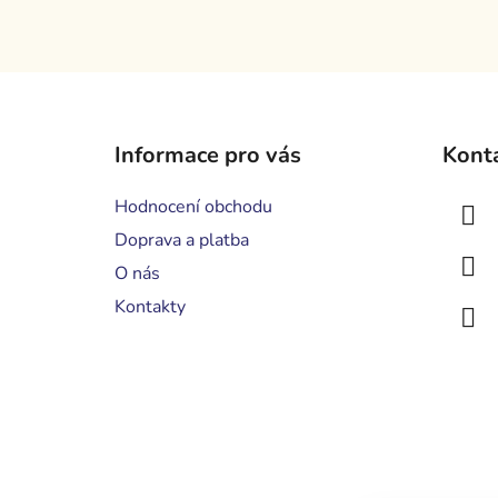
Z
á
Informace pro vás
Kont
p
a
Hodnocení obchodu
t
Doprava a platba
í
O nás
Kontakty