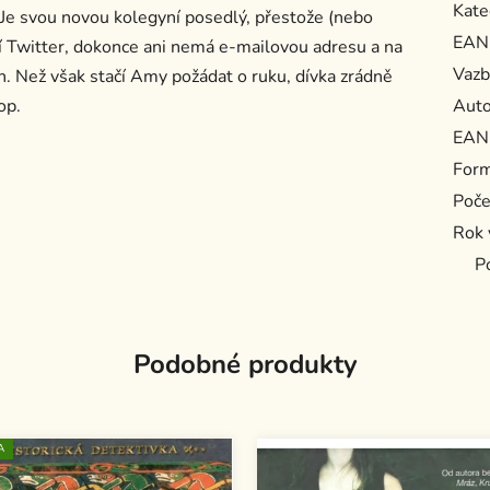
Kate
 Je svou novou kolegyní posedlý, přestože (nebo
EAN
í Twitter, dokonce ani nemá e-mailovou adresu a na
Vazb
en. Než však stačí Amy požádat o ruku, dívka zrádně
op.
Auto
EAN
For
Poče
Rok 
P
Podobné produkty
A