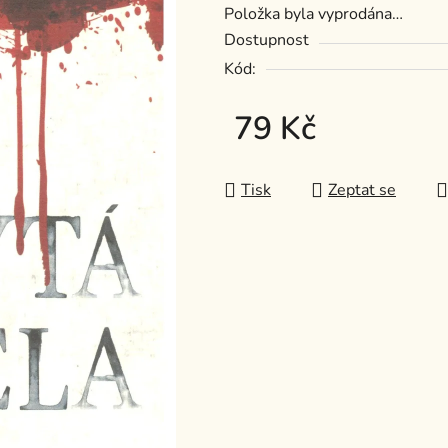
Položka byla vyprodána…
z
Dostupnost
5
Kód:
hvězdiček.
79 Kč
Měrná cena:
Tisk
Zeptat se