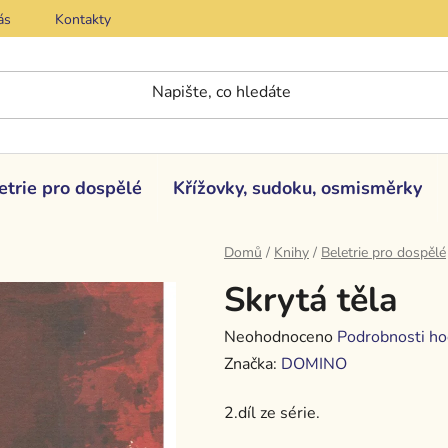
ás
Kontakty
etrie pro dospělé
Křížovky, sudoku, osmisměrky
Domů
/
Knihy
/
Beletrie pro dospělé
Skrytá těla
Průměrné
Neohodnoceno
Podrobnosti ho
hodnocení
Značka:
DOMINO
produktu
2.díl ze série.
je
0,0