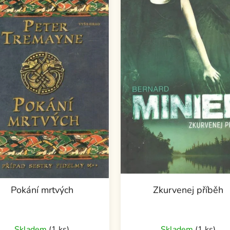
Pokání mrtvých
Zkurvenej příběh
Skladem
(1 ks)
Skladem
(1 ks)