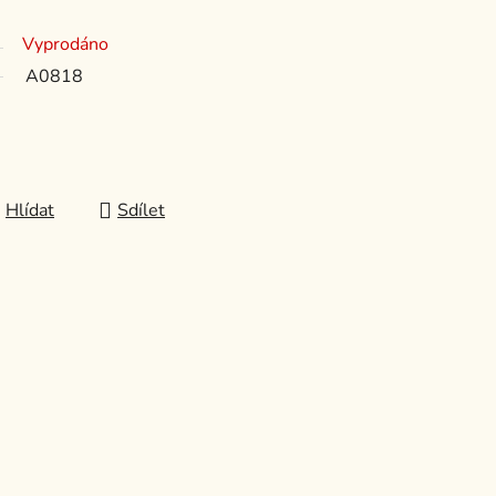
Vyprodáno
A0818
Hlídat
Sdílet