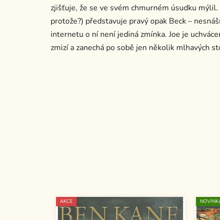
zjišťuje, že se ve svém chmurném úsudku mýlil.
protože?) představuje pravý opak Beck – nesnáš
internetu o ní není jediná zmínka. Joe je uchvác
zmizí a zanechá po sobě jen několik mlhavých st
AKCE
NOVINK