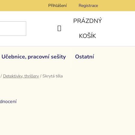
Přihlášení
Registrace
PRÁZDNÝ
NÁKUPNÍ
KOŠÍK
KOŠÍK
Učebnice, pracovní sešity
Ostatní
/
Detektivky, thrillery
/
Skrytá těla
dnocení