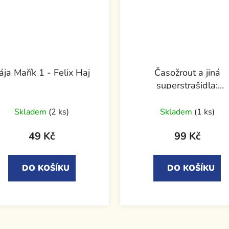
ája Mařík 1 - Felix Haj
Časožrout a jiná
superstrašidla:
Encyklopedie moderní
strašidel
Skladem
(2 ks)
Skladem
(1 ks)
49 Kč
99 Kč
DO KOŠÍKU
DO KOŠÍKU