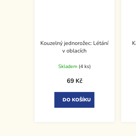
Kouzelný jednorožec: Létání
K
v oblacích
Skladem
(4 ks)
69 Kč
DO KOŠÍKU