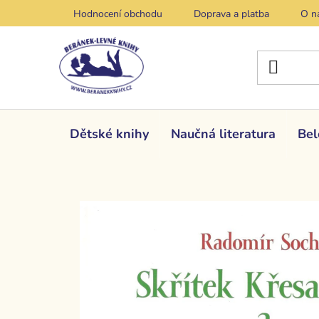
Přejít
Hodnocení obchodu
Doprava a platba
O n
na
obsah
Dětské knihy
Naučná literatura
Bel