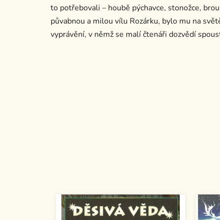
to potřebovali – houbě pýchavce, stonožce, brou
půvabnou a milou vílu Rozárku, bylo mu na svě
vyprávění, v němž se malí čtenáři dozvědí spoust