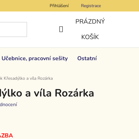
Přihlášení
Registrace
PRÁZDNÝ
NÁKUPNÍ
KOŠÍK
KOŠÍK
Učebnice, pracovní sešity
Ostatní
ek Křesadýlko a víla Rozárka
ýlko a víla Rozárka
dnocení
AZBA