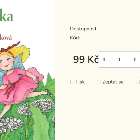
z
5
hvězdiček.
Dostupnost
Kód:
99 Kč
Měrná cena:
Tisk
Zeptat se