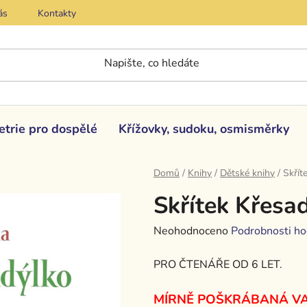
ás
Kontakty
etrie pro dospělé
Křížovky, sudoku, osmisměrky
Domů
/
Knihy
/
Dětské knihy
/
Skřít
Skřítek Křesad
Průměrné
Neohodnoceno
Podrobnosti ho
hodnocení
PRO ČTENÁŘE OD 6 LET
.
produktu
je
MÍRNĚ POŠKRÁBANÁ V
0,0