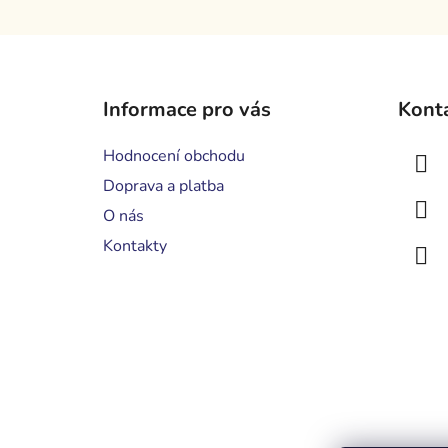
Z
á
Informace pro vás
Kont
p
a
Hodnocení obchodu
t
Doprava a platba
í
O nás
Kontakty