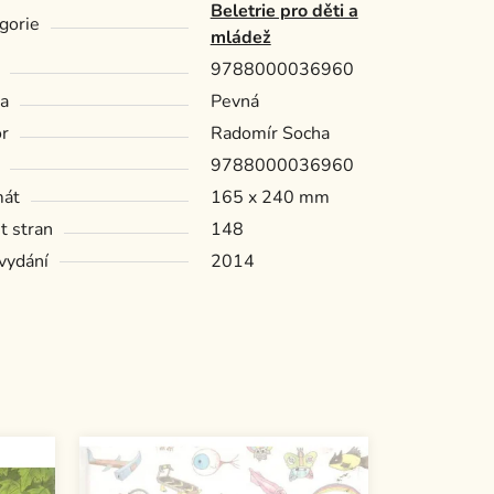
Beletrie pro děti a
gorie
mládež
9788000036960
a
Pevná
r
Radomír Socha
9788000036960
mát
165 x 240 mm
t stran
148
vydání
2014