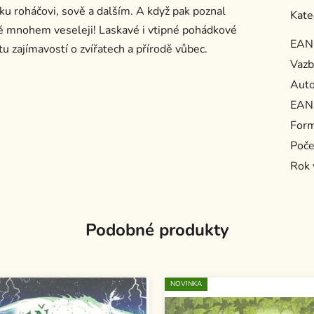
ku roháčovi, sově a dalším. A když pak poznal
Kate
tě mnohem veseleji! Laskavé i vtipné pohádkové
EAN
u zajímavostí o zvířatech a přírodě vůbec.
Vazb
Auto
EAN
For
Poče
Rok 
Podobné produkty
NOVINKA