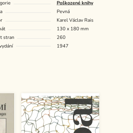
gorie
Poškozené knihy
a
Pevná
r
Karel Václav Rais
mát
130 x 180 mm
t stran
260
vydání
1947