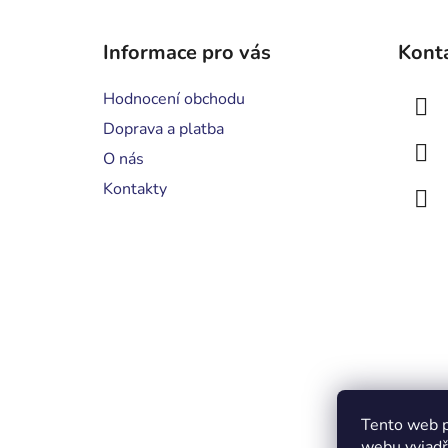
Z
á
Informace pro vás
Kont
p
a
Hodnocení obchodu
t
Doprava a platba
í
O nás
Kontakty
Tento web p
webu vyjadřu