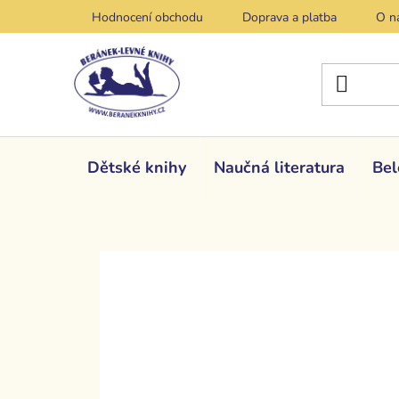
Přejít
Hodnocení obchodu
Doprava a platba
O n
na
obsah
Dětské knihy
Naučná literatura
Bel