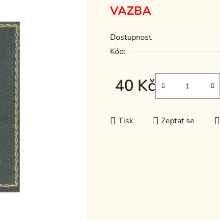
je
VAZBA
0,0
z
Dostupnost
5
Kód:
hvězdiček.
40 Kč
Měrná cena:
Tisk
Zeptat se