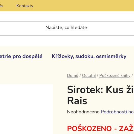
ás
Kontakty
etrie pro dospělé
Křížovky, sudoku, osmisměrky
Domů
/
Ostatní
/
Poškozené knihy
/
Sirotek: Kus ž
Rais
Průměrné
Neohodnoceno
Podrobnosti ho
hodnocení
POŠKOZENO - ZAŽ
produktu