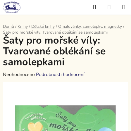
Přejít
Hledat
NÁKUP
na
KOŠÍK
obsah
Domů
/
Knihy
/
Dětské knihy
/
Omalovánky, samolepky, magnetky
/
Šaty pro mořské víly: Tvarované oblékání se samolepkami
Šaty pro mořské víly:
Tvarované oblékání se
samolepkami
Průměrné
Neohodnoceno
Podrobnosti hodnocení
hodnocení
produktu
je
0,0
z
5
hvězdiček.