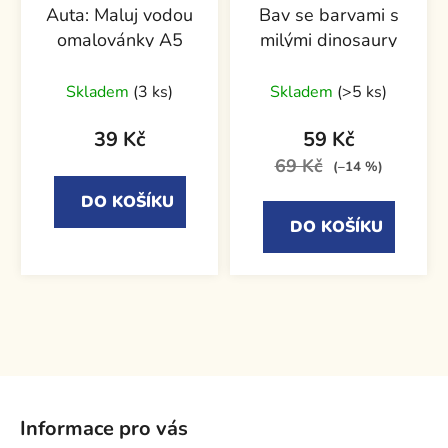
Auta: Maluj vodou
Bav se barvami s
omalovánky A5
milými dinosaury
Skladem
(3 ks)
Skladem
(>5 ks)
39 Kč
59 Kč
69 Kč
(–14 %)
DO KOŠÍKU
DO KOŠÍKU
Z
á
Informace pro vás
p