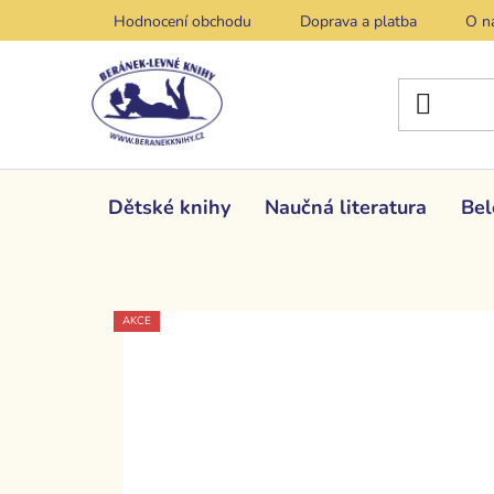
Přejít
Hodnocení obchodu
Doprava a platba
O n
na
obsah
Dětské knihy
Naučná literatura
Bel
AKCE