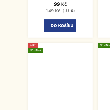
99 Kč
149 Kč
(–33 %)
DO KOŠÍKU
AKCE
NOVINK
NOVINKA