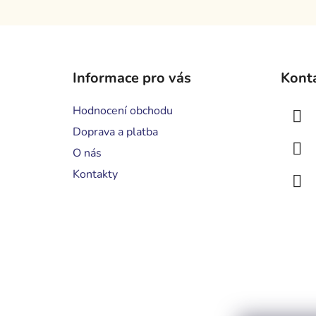
Z
á
Informace pro vás
Kont
p
a
Hodnocení obchodu
t
Doprava a platba
í
O nás
Kontakty