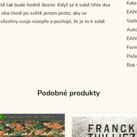
Kate
stě tak bude hodně dusno. Když se k sobě tihle dva
EAN
že oba chodí po světě jenom proto, aby se
Vazb
šechny svoje rozepře a pochopí, že je to k sobě
Auto
EAN
For
Poče
Rok 
Podobné produkty
A