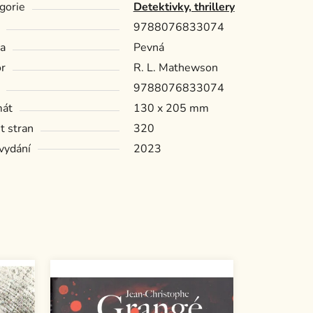
gorie
Detektivky, thrillery
9788076833074
a
Pevná
r
R. L. Mathewson
9788076833074
mát
130 x 205 mm
t stran
320
vydání
2023