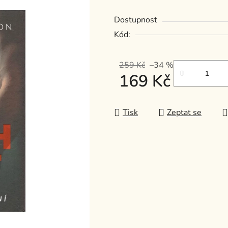
z
Dostupnost
5
Kód:
hvězdiček.
259 Kč
–34 %
169 Kč
Měrná cena:
Tisk
Zeptat se