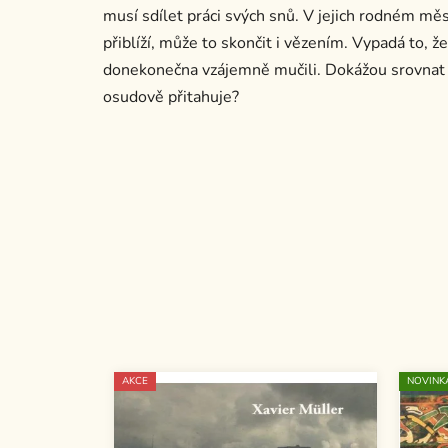
musí sdílet práci svých snů. V jejich rodném mě
přiblíží, může to skončit i vězením. Vypadá to, 
donekonečna vzájemně mučili. Dokážou srovnat v
osudově přitahuje?
AKCE
NOVINK