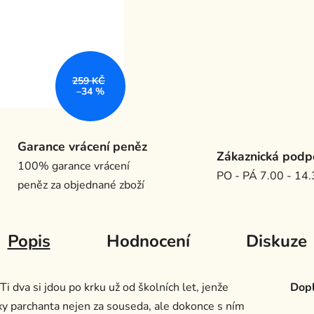
259 KČ
–34 %
Garance vrácení peněz
Zákaznická podp
100% garance vrácení
PO - PÁ 7.00 - 14
peněz za objednané zboží
Popis
Hodnocení
Diskuze
i dva si jdou po krku už od školních let, jenže
Dopl
 parchanta nejen za souseda, ale dokonce s ním