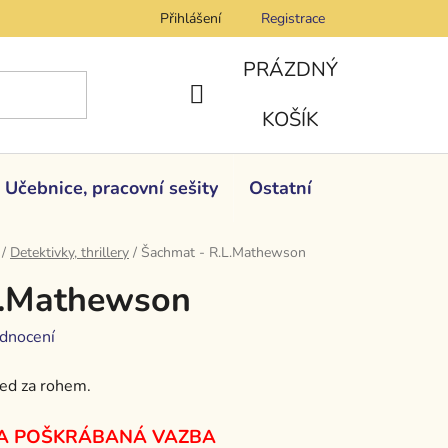
Přihlášení
Registrace
PRÁZDNÝ
NÁKUPNÍ
KOŠÍK
KOŠÍK
Učebnice, pracovní sešity
Ostatní
/
Detektivky, thrillery
/
Šachmat - R.L.Mathewson
L.Mathewson
dnocení
ned za rohem.
 A POŠKRÁBANÁ VAZBA