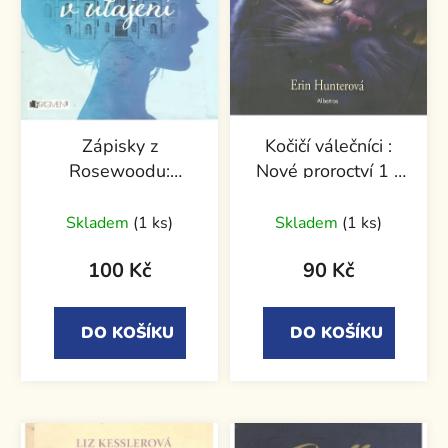
Zápisky z
Kočičí válečníci :
Rosewoodu:
Nové proroctví 1 -
Princezna v utajení
Půlnoc
Skladem
(1 ks)
Skladem
(1 ks)
100 Kč
90 Kč
DO KOŠÍKU
DO KOŠÍKU