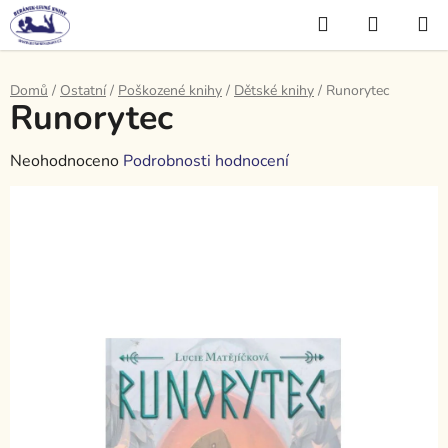
Přejít
Hledat
NÁKUP
na
KOŠÍK
obsah
Domů
/
Ostatní
/
Poškozené knihy
/
Dětské knihy
/
Runorytec
Runorytec
Průměrné
Neohodnoceno
Podrobnosti hodnocení
hodnocení
produktu
je
0,0
z
5
hvězdiček.