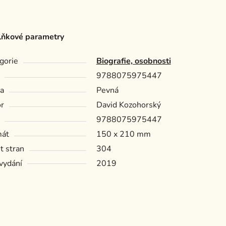
ňkové parametry
gorie
Biografie, osobnosti
9788075975447
a
Pevná
r
David Kozohorský
9788075975447
mát
150 x 210 mm
t stran
304
vydání
2019