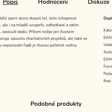
Popis
Hodnocení
Diskuze
bílý sport skoro dvacet let. Jeho schopnost
Dopl
, ale i na mladší soupeře, odhodlané a zatím
Kate
 zaslouží obdiv. Přitom nežije jen životem
EAN
oruje spoustu charitativních projektů, ale také se
Vazb
v neposlední řadě je hlavou početné rodiny.
Auto
EAN
For
Poče
Rok 
Podobné produkty