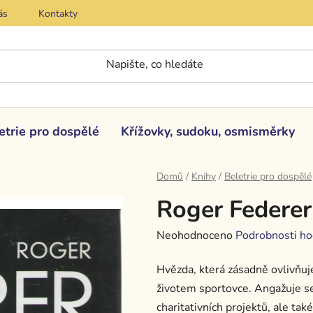
ás
Kontakty
etrie pro dospělé
Křížovky, sudoku, osmisměrky
Domů
/
Knihy
/
Beletrie pro dospělé
Roger Federer
Průměrné
Neohodnoceno
Podrobnosti ho
hodnocení
Hvězda, která zásadně ovlivňuje
produktu
životem sportovce. Angažuje se
je
charitativních projektů, ale t
0,0