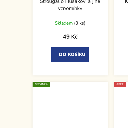
Štrougal o Husákovi a jiné
K
vzpomínky
Skladem
(3 ks)
49 Kč
DO KOŠÍKU
NOVINKA
AKCE