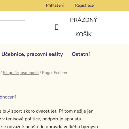
Přihlášení
Registrace
PRÁZDNÝ
NÁKUPNÍ
KOŠÍK
KOŠÍK
Učebnice, pracovní sešity
Ostatní
/
Biografie, osobnosti
/
Roger Federer
dnocení
 bílý sport skoro dvacet let. Přitom nežije jen
 v tenisové politice, podporuje spoustu
aké se odvážně pouští do opravdu velkého byznysu