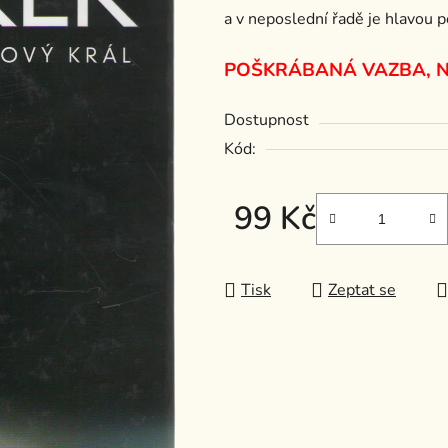
a v neposlední řadě je hlavou p
z
5
POŠKRÁBANÁ VAZBA, 
hvězdiček.
Dostupnost
Kód:
99 Kč
Měrná cena:
Tisk
Zeptat se