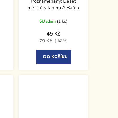
Poznamenaný: Deset
měsíců s Janem A.Baťou
Skladem
(1 ks)
49 Kč
79 Kč
(–37 %)
DO KOŠÍKU