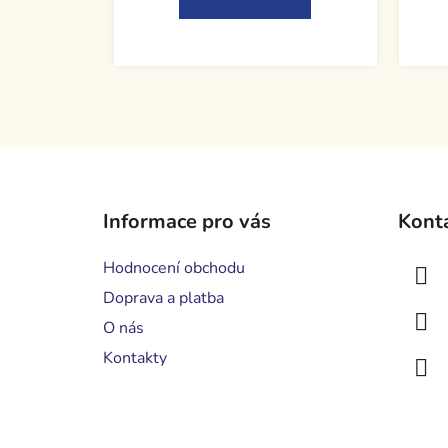
Z
á
Informace pro vás
Kont
p
a
Hodnocení obchodu
t
Doprava a platba
í
O nás
Kontakty