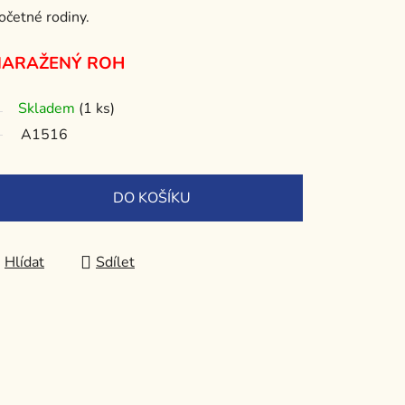
očetné rodiny.
NARAŽENÝ ROH
Skladem
(1 ks)
A1516
DO KOŠÍKU
Hlídat
Sdílet