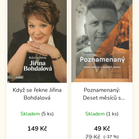
Když se řekne Jiřina
Poznamenaný:
Bohdalová
Deset měsíců s
Janem A.Baťou
Skladem
(5 ks)
Skladem
(1 ks)
149 Kč
49 Kč
79 Kč
(–37 %)