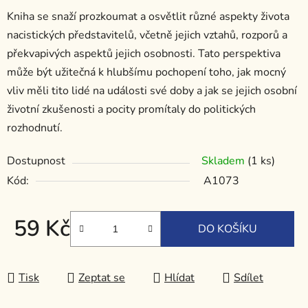
Kniha se snaží prozkoumat a osvětlit různé aspekty života
nacistických představitelů, včetně jejich vztahů, rozporů a
překvapivých aspektů jejich osobnosti. Tato perspektiva
může být užitečná k hlubšímu pochopení toho, jak mocný
vliv měli tito lidé na události své doby a jak se jejich osobní
životní zkušenosti a pocity promítaly do politických
rozhodnutí.
Dostupnost
Skladem
(1 ks)
Kód:
A1073
59 Kč
DO KOŠÍKU
Měrná cena:
Tisk
Zeptat se
Hlídat
Sdílet