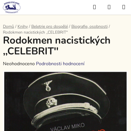
Přejít
Hledat
NÁKUP
na
KOŠÍK
obsah
Domů
/
Knihy
/
Beletrie pro dospělé
/
Biografie, osobnosti
/
Rodokmen nacistických ,,CELEBRIT''
Rodokmen nacistických
,,CELEBRIT''
Průměrné
Neohodnoceno
Podrobnosti hodnocení
hodnocení
produktu
je
0,0
z
5
hvězdiček.