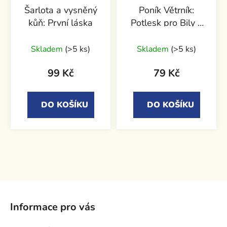
Šarlota a vysněný
Poník Větrník:
kůň: První láska
Potlesk pro Bily a
Větrníka
Skladem
(>5 ks)
Skladem
(>5 ks)
99 Kč
79 Kč
DO KOŠÍKU
DO KOŠÍKU
Z
á
Informace pro vás
p
a