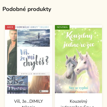
Podobné produkty
AKCE
NOVINKA
Víš, že...DIMILY
Kouzelný