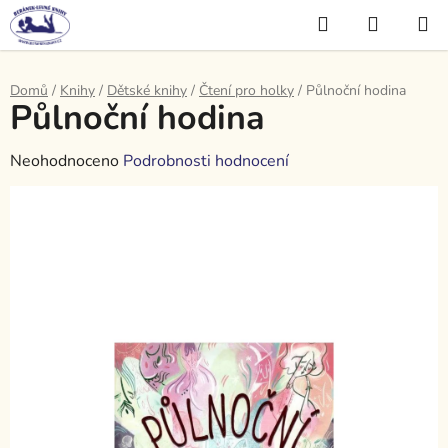
Přejít
Hledat
NÁKUP
na
KOŠÍK
obsah
Domů
/
Knihy
/
Dětské knihy
/
Čtení pro holky
/
Půlnoční hodina
Půlnoční hodina
Průměrné
Neohodnoceno
Podrobnosti hodnocení
hodnocení
produktu
je
0,0
z
5
hvězdiček.