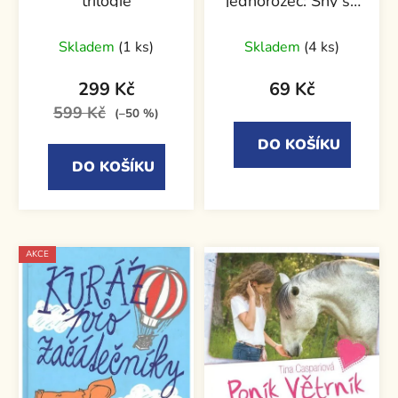
trilogie
jednorožec: Sny se
vyplní
Skladem
(1 ks)
Skladem
(4 ks)
299 Kč
69 Kč
599 Kč
(–50 %)
DO KOŠÍKU
DO KOŠÍKU
AKCE