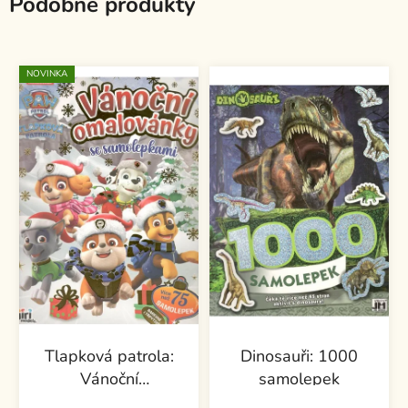
Podobné produkty
NOVINKA
Tlapková patrola:
Dinosauři: 1000
Vánoční
samolepek
omalovánky se