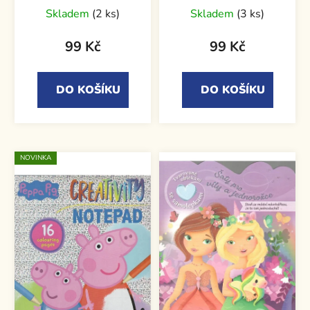
samolepkami
Skladem
(2 ks)
Skladem
(3 ks)
99 Kč
99 Kč
DO KOŠÍKU
DO KOŠÍKU
NOVINKA