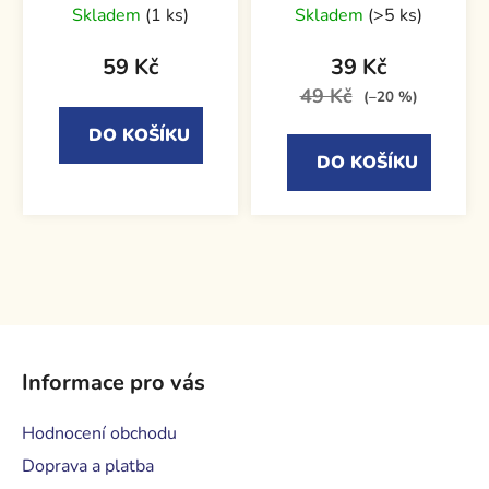
Skladem
(1 ks)
Skladem
(>5 ks)
59 Kč
39 Kč
49 Kč
(–20 %)
DO KOŠÍKU
DO KOŠÍKU
Z
á
Informace pro vás
p
a
Hodnocení obchodu
t
Doprava a platba
í