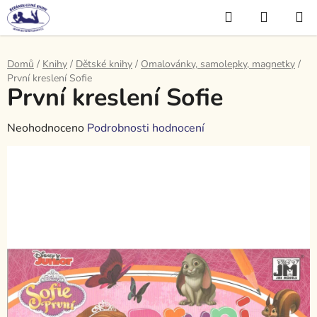
Přejít
Hledat
NÁKUP
na
KOŠÍK
obsah
Domů
/
Knihy
/
Dětské knihy
/
Omalovánky, samolepky, magnetky
/
První kreslení Sofie
První kreslení Sofie
Průměrné
Neohodnoceno
Podrobnosti hodnocení
hodnocení
produktu
je
0,0
z
5
hvězdiček.