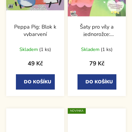
Peppa Pig: Blok k
Šaty pro víly a
vybarvení
jednorožce:
Tvarované oblékání
se samolepkami
Skladem
(1 ks)
Skladem
(1 ks)
49 Kč
79 Kč
DO KOŠÍKU
DO KOŠÍKU
NOVINKA