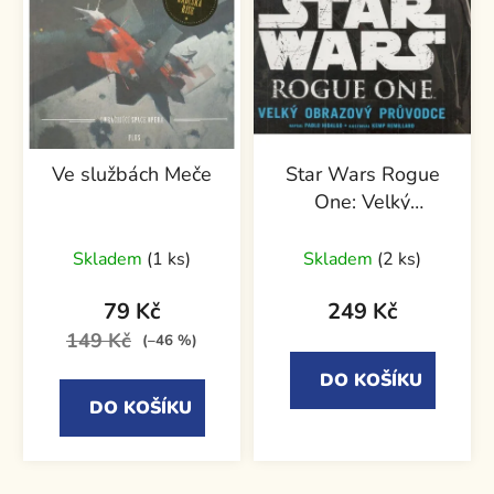
Ve službách Meče
Star Wars Rogue
One: Velký
Obrazový průvodce
Skladem
(1 ks)
Skladem
(2 ks)
79 Kč
249 Kč
149 Kč
(–46 %)
DO KOŠÍKU
DO KOŠÍKU