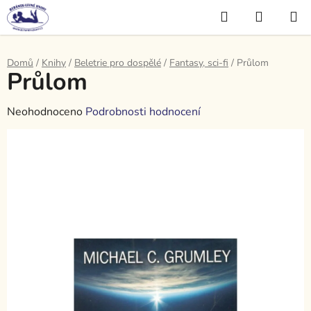
Přejít
Hledat
NÁKUP
na
KOŠÍK
obsah
Domů
/
Knihy
/
Beletrie pro dospělé
/
Fantasy, sci-fi
/
Průlom
Průlom
Průměrné
Neohodnoceno
Podrobnosti hodnocení
hodnocení
produktu
je
0,0
z
5
hvězdiček.