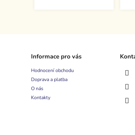
Z
á
Informace pro vás
Kont
p
a
Hodnocení obchodu
t
Doprava a platba
í
O nás
Kontakty