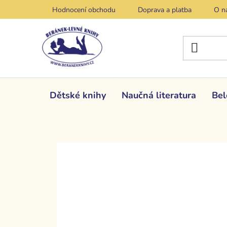
Přejít
Hodnocení obchodu
Doprava a platba
O n
na
obsah
Dětské knihy
Naučná literatura
Bel