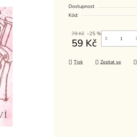
Dostupnost
z
5
Kód:
hvězdiček.
79 Kč
–25 %
59 Kč
Měrná cena:
Tisk
Zeptat se