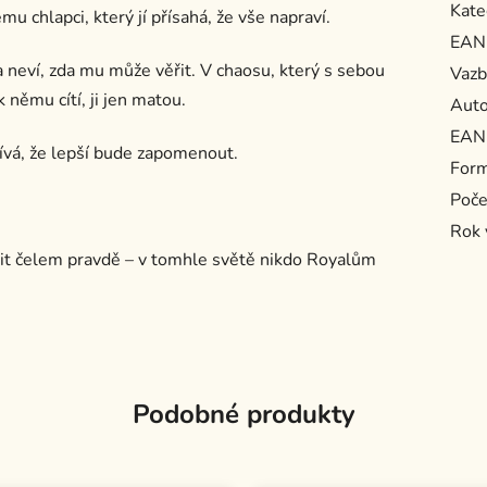
Kate
 chlapci, který jí přísahá, že vše napraví.
EAN
 a neví, zda mu může věřit. V chaosu, který s sebou
Vazb
 němu cítí, ji jen matou.
Auto
EAN
ívá, že lepší bude zapomenout.
For
Poče
Rok 
vit čelem pravdě – v tomhle světě nikdo Royalům
Podobné produkty