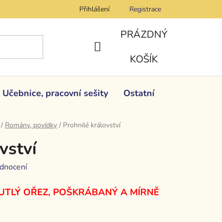
Přihlášení
Registrace
PRÁZDNÝ
NÁKUPNÍ
KOŠÍK
KOŠÍK
Učebnice, pracovní sešity
Ostatní
/
Romány, povídky
/
Prohnilé království
vství
dnocení
UTLÝ OŘEZ, POŠKRÁBANÝ A MÍRNĚ