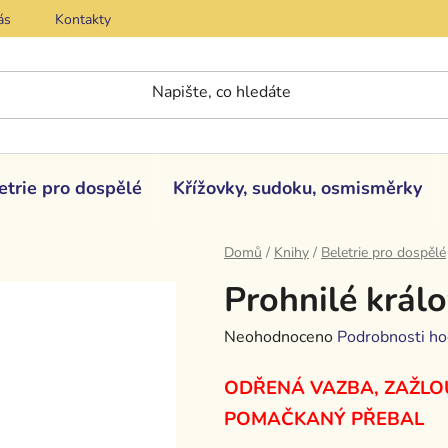
ás
Kontakty
etrie pro dospělé
Křížovky, sudoku, osmisměrky
Domů
/
Knihy
/
Beletrie pro dospělé
Prohnilé králo
Průměrné
Neohodnoceno
Podrobnosti ho
hodnocení
ODŘENÁ VAZBA, ZAŽLO
produktu
je
POMAČKANÝ PŘEBAL
0,0