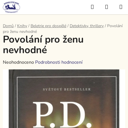
Přejít
Hledat
NÁKUP
na
KOŠÍK
obsah
Domů
/
Knihy
/
Beletrie pro dospělé
/
Detektivky, thrillery
/
Povolání
pro ženu nevhodné
Povolání pro ženu
nevhodné
Průměrné
Neohodnoceno
Podrobnosti hodnocení
hodnocení
produktu
je
0,0
z
5
hvězdiček.