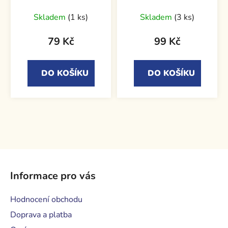
Skladem
(1 ks)
Skladem
(3 ks)
79 Kč
99 Kč
DO KOŠÍKU
DO KOŠÍKU
Z
á
Informace pro vás
p
a
Hodnocení obchodu
t
Doprava a platba
í