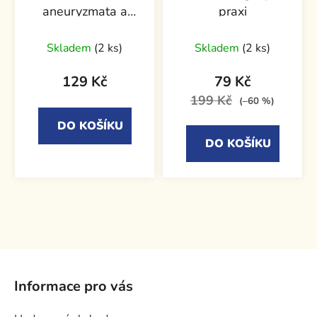
aneuryzmata a
praxi
subarachnoidální
krvácení
Skladem
(2 ks)
Skladem
(2 ks)
129 Kč
79 Kč
199 Kč
(–60 %)
DO KOŠÍKU
DO KOŠÍKU
Z
á
Informace pro vás
p
a