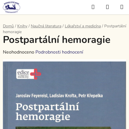
Přejít
Hledat
NÁKUP
na
KOŠÍK
obsah
Domů
/
Knihy
/
Naučná literatura
/
Lékařství a medicína
/
Postpartální
hemoragie
Postpartální hemoragie
Průměrné
Neohodnoceno
Podrobnosti hodnocení
hodnocení
produktu
je
0,0
z
5
hvězdiček.