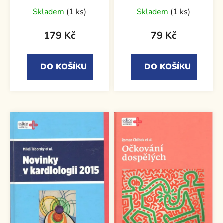
terapie glifloziny
Skladem
(1 ks)
Skladem
(1 ks)
179 Kč
79 Kč
DO KOŠÍKU
DO KOŠÍKU