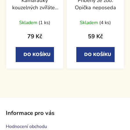
Kamarádky
Příběhy ze zoo:
kouzelných zvířátek
Opička neposeda
- Ušmudlaná
neplecha Olívie
Skladem
(1 ks)
Skladem
(4 ks)
Ždibáčkové
79 Kč
59 Kč
DO KOŠÍKU
DO KOŠÍKU
Z
á
Informace pro vás
p
a
Hodnocení obchodu