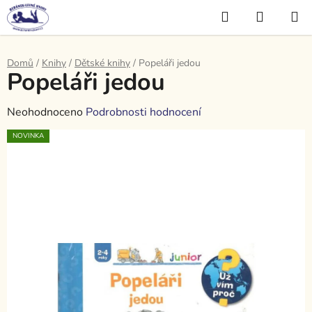
Přejít
Hledat
NÁKUP
na
KOŠÍK
obsah
Domů
/
Knihy
/
Dětské knihy
/
Popeláři jedou
Popeláři jedou
Průměrné
Neohodnoceno
Podrobnosti hodnocení
hodnocení
NOVINKA
produktu
je
0,0
z
5
hvězdiček.