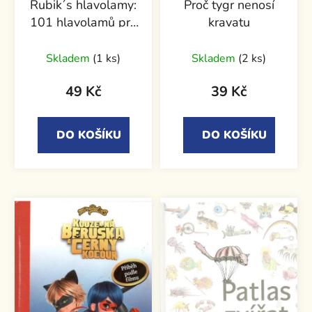
Rubik´s hlavolamy:
Proč tygr nenosí
101 hlavolamů pro
kravatu
vaše mozkové závity
Skladem
(1 ks)
Skladem
(2 ks)
49 Kč
39 Kč
DO KOŠÍKU
DO KOŠÍKU