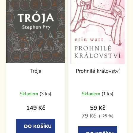
Trója
Prohnilé království
Průměrné
Skladem
(3 ks)
Skladem
(1 ks)
hodnocení
produktu
149 Kč
59 Kč
je
79 Kč
(–25 %)
5,0
DO KOŠÍKU
z