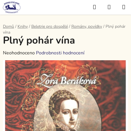
Přejít
Hledat
NÁKUP
na
KOŠÍK
obsah
Domů
/
Knihy
/
Beletrie pro dospělé
/
Romány, povídky
/
Plný pohár
vína
Plný pohár vína
Průměrné
Neohodnoceno
Podrobnosti hodnocení
hodnocení
produktu
je
0,0
z
5
hvězdiček.