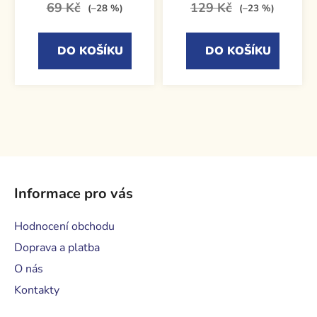
69 Kč
129 Kč
(–28 %)
(–23 %)
DO KOŠÍKU
DO KOŠÍKU
Z
á
Informace pro vás
p
a
Hodnocení obchodu
t
Doprava a platba
í
O nás
Kontakty