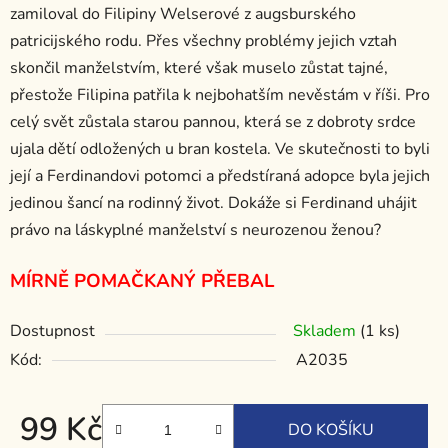
zamiloval do Filipiny Welserové z augsburského
patricijského rodu. Přes všechny problémy jejich vztah
skončil manželstvím, které však muselo zůstat tajné,
přestože Filipina patřila k nejbohatším nevěstám v říši. Pro
celý svět zůst
ala starou pannou, která se z dobroty srdce
ujala dětí odložených u bran kostela. Ve skutečnosti to byli
její a Ferdinandovi potomci a předstíraná adopce byla jejich
jedinou šancí na rodinný život. Dokáže si Ferdinand uhájit
právo na láskyplné manželství s neurozenou ženou?
MÍRNĚ POMAČKANÝ PŘEBAL
Dostupnost
Skladem
(1 ks)
Kód:
A2035
99 Kč
DO KOŠÍKU