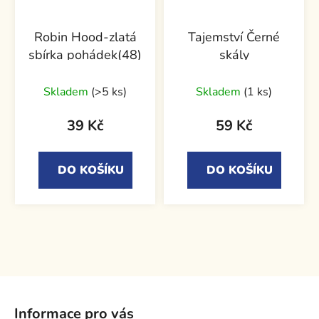
Robin Hood-zlatá
Tajemství Černé
sbírka pohádek(48)
skály
Skladem
(>5 ks)
Skladem
(1 ks)
39 Kč
59 Kč
DO KOŠÍKU
DO KOŠÍKU
Z
á
Informace pro vás