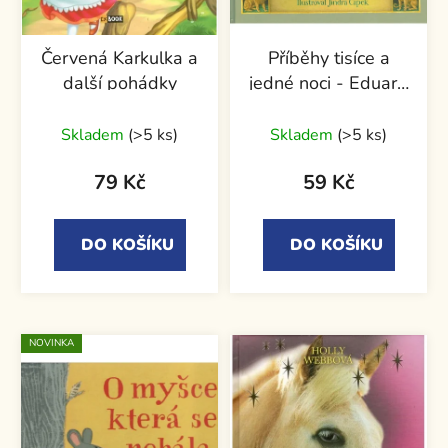
Červená Karkulka a
Příběhy tisíce a
další pohádky
jedné noci - Eduard
Petiška, Jindra
Čapek
Skladem
(>5 ks)
Skladem
(>5 ks)
79 Kč
59 Kč
DO KOŠÍKU
DO KOŠÍKU
NOVINKA