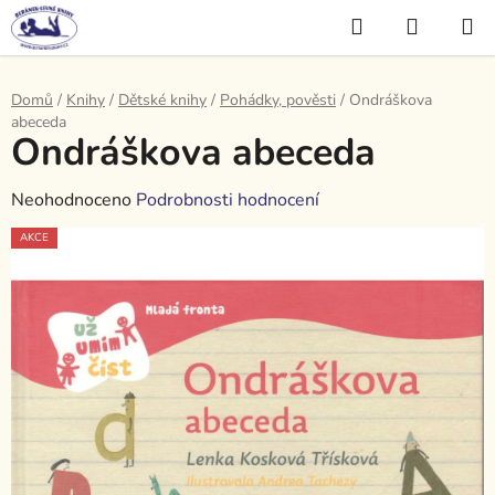
Přejít
Hledat
NÁKUP
na
KOŠÍK
obsah
Domů
/
Knihy
/
Dětské knihy
/
Pohádky, pověsti
/
Ondráškova
abeceda
Ondráškova abeceda
Průměrné
Neohodnoceno
Podrobnosti hodnocení
hodnocení
AKCE
produktu
je
0,0
z
5
hvězdiček.