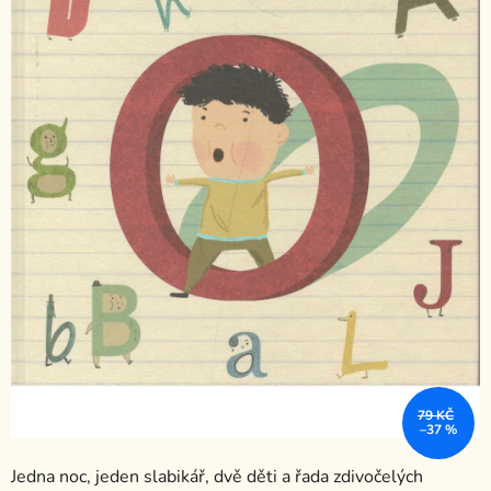
79 KČ
–37 %
Jedna noc, jeden slabikář, dvě děti a řada zdivočelých