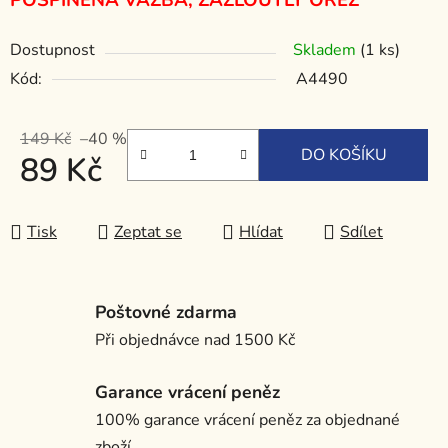
POŠPINĚNÁ VAZBA, ZAŽLOUTLÝ OŘEZ
Dostupnost
Skladem
(1 ks)
Kód:
A4490
149 Kč
–40 %
DO KOŠÍKU
89 Kč
Měrná cena:
Tisk
Zeptat se
Hlídat
Sdílet
Poštovné zdarma
Při objednávce nad 1500 Kč
Garance vrácení peněz
100% garance vrácení peněz za objednané
zboží