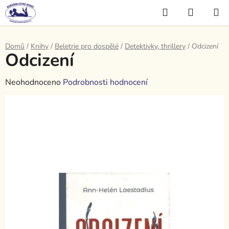
Přejít
Hledat
NÁKUP
na
KOŠÍK
obsah
Domů
/
Knihy
/
Beletrie pro dospělé
/
Detektivky, thrillery
/
Odcizení
Odcizení
Průměrné
Neohodnoceno
Podrobnosti hodnocení
hodnocení
produktu
je
0,0
z
5
hvězdiček.