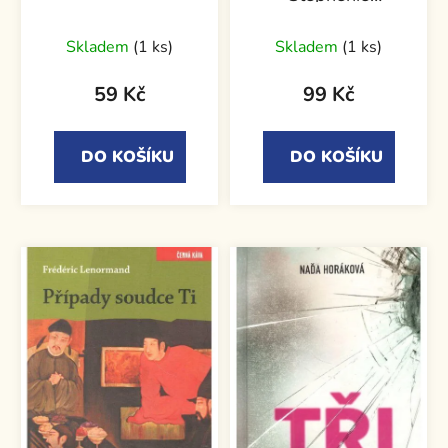
Meyerová
Průměrné
Skladem
(1 ks)
Skladem
(1 ks)
hodnocení
produktu
59 Kč
99 Kč
je
5,0
DO KOŠÍKU
DO KOŠÍKU
z
5
hvězdiček.