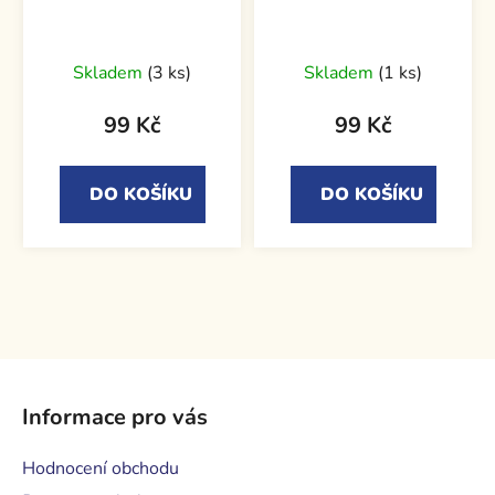
Skladem
(3 ks)
Skladem
(1 ks)
99 Kč
99 Kč
DO KOŠÍKU
DO KOŠÍKU
Z
á
Informace pro vás
p
a
Hodnocení obchodu
t