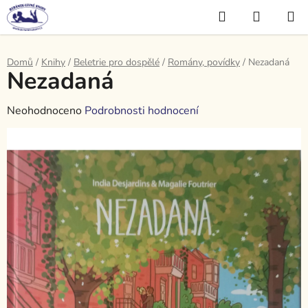
Přejít
Hledat
NÁKUP
na
KOŠÍK
obsah
Domů
/
Knihy
/
Beletrie pro dospělé
/
Romány, povídky
/
Nezadaná
Nezadaná
Průměrné
Neohodnoceno
Podrobnosti hodnocení
hodnocení
produktu
je
0,0
z
5
hvězdiček.