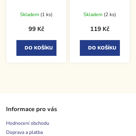
Skladem
(1 ks)
Skladem
(2 ks)
99 Kč
119 Kč
DO KOŠÍKU
DO KOŠÍKU
Z
á
Informace pro vás
p
a
Hodnocení obchodu
t
Doprava a platba