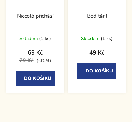
Niccoló přichází
Bod tání
Skladem
(1 ks)
Skladem
(1 ks)
69 Kč
49 Kč
79 Kč
(–12 %)
DO KOŠÍKU
DO KOŠÍKU
Z