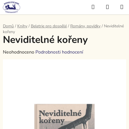
Přejít
Hledat
NÁKUP
na
KOŠÍK
obsah
Domů
/
Knihy
/
Beletrie pro dospělé
/
Romány, povídky
/
Neviditelné
kořeny
Neviditelné kořeny
Průměrné
Neohodnoceno
Podrobnosti hodnocení
hodnocení
produktu
je
0,0
z
5
hvězdiček.