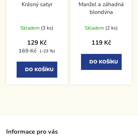
Krásný satyr
Manžel a záhadná
blondýna
Skladem
(3 ks)
Skladem
(2 ks)
129 Kč
119 Kč
169 Kč
(–23 %)
DO KOŠÍKU
DO KOŠÍKU
Z
á
Informace pro vás
p