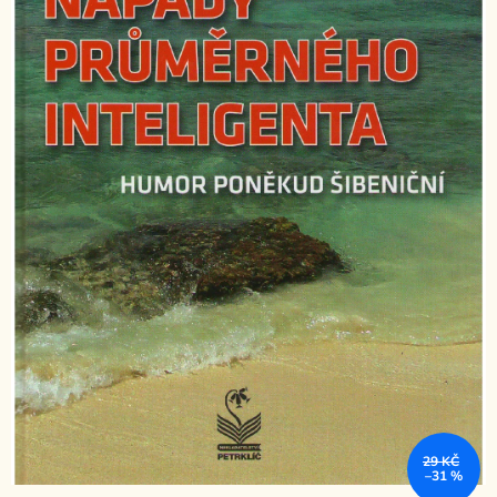
29 KČ
–31 %