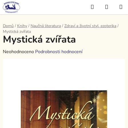
Přejít
Hledat
NÁKUP
na
KOŠÍK
obsah
Domů
/
Knihy
/
Naučná literatura
/
Zdraví a životní styl, ezoterika
/
Mystická zvířata
Mystická zvířata
Průměrné
Neohodnoceno
Podrobnosti hodnocení
hodnocení
produktu
je
0,0
z
5
hvězdiček.