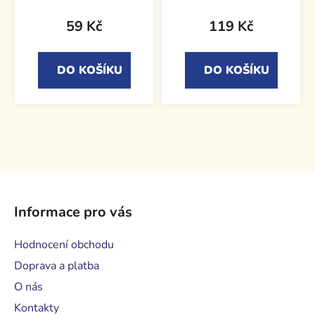
59 Kč
119 Kč
DO KOŠÍKU
DO KOŠÍKU
Z
á
Informace pro vás
p
a
Hodnocení obchodu
t
Doprava a platba
í
O nás
Kontakty