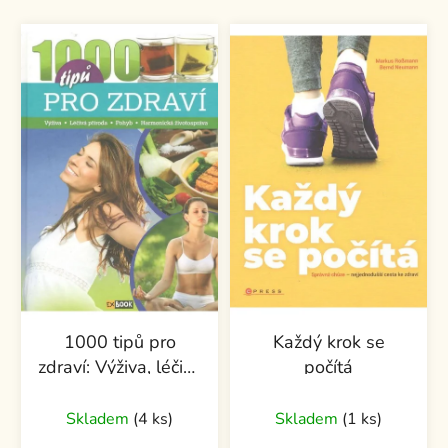
1000 tipů pro
Každý krok se
zdraví: Výživa, léčivá
počítá
příroda, pohyb,
harmonická
Skladem
(4 ks)
Skladem
(1 ks)
životospráva