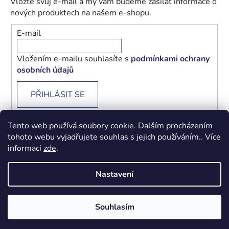
Vložte svůj e-mail a my vám budeme zasílat informace o
nových produktech na našem e-shopu.
E-mail
Vložením e-mailu souhlasíte s
podmínkami ochrany
osobních údajů
PŘIHLÁSIT SE
Tento web používá soubory cookie. Dalším procházením
tohoto webu vyjadřujete souhlas s jejich používáním.. Více
informací
zde
.
Obchodní podmínky
Podmínky ochrany osobních údajů
Nastavení
Vytvořil Shoptet
Souhlasím
Copyright 2026
Beránek - Levné knihy
. Všechna práva
vyhrazena.