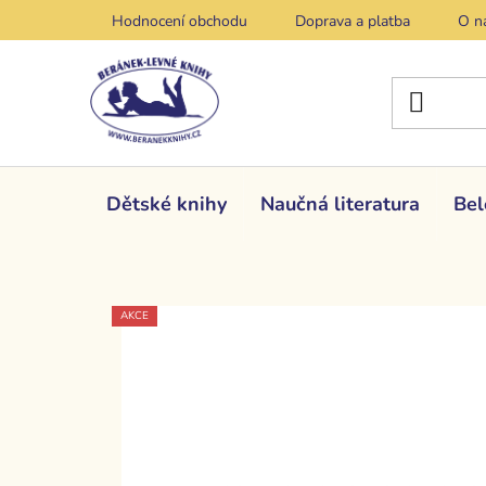
Přejít
Hodnocení obchodu
Doprava a platba
O n
na
obsah
Dětské knihy
Naučná literatura
Bel
AKCE