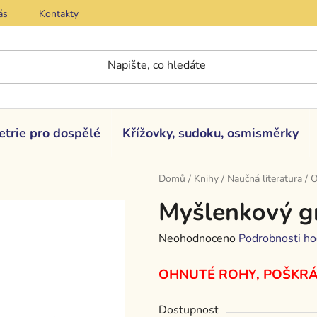
ás
Kontakty
etrie pro dospělé
Křížovky, sudoku, osmisměrky
Domů
/
Knihy
/
Naučná literatura
/
O
Myšlenkový g
Průměrné
Neohodnoceno
Podrobnosti ho
hodnocení
OHNUTÉ ROHY, POŠKR
produktu
je
Dostupnost
0,0