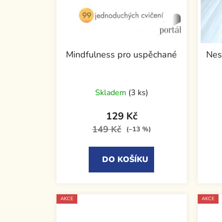
Mindfulness pro uspěchané
Nes
Skladem
(3 ks)
129 Kč
149 Kč
(–13 %)
DO KOŠÍKU
AKCE
AKCE