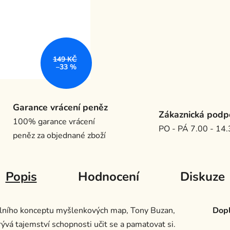
149 KČ
–33 %
Garance vrácení peněz
Zákaznická podp
100% garance vrácení
PO - PÁ 7.00 - 14
peněz za objednané zboží
Popis
Hodnocení
Diskuze
iálního konceptu myšlenkových map, Tony Buzan,
Dopl
rývá tajemství schopnosti učit se a pamatovat si.