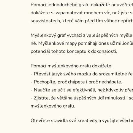
Pomocí jednoduchého grafu dokážete neuvěřite
dokážete si zapamatovat mnohem víc, než jste si
souvislostech, které vám před tím vůbec nepřic
Myšlenkový graf vychází z veleúspěšných myšlen
ně. Myšlenkové mapy pomáhají dnes už milionům
potenciál tohoto konceptu k dokonalosti.
Pomocí myšlenkového grafu dokážete:
- Převést jazyk svého mozku do srozumitelné řeč
- Pochopíte, proč chápete i proč nechápete.
- Naučíte se učit se efektivněji, než kdykoliv pře
- Zjistíte, že většina úspěšných lidí minulosti 
myšlenkového grafu.
Otevřete stavidla své kreativity a využijte všec