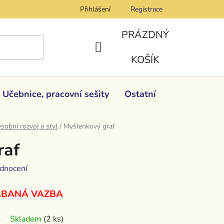
Přihlášení
Registrace
PRÁZDNÝ
NÁKUPNÍ
KOŠÍK
KOŠÍK
Učebnice, pracovní sešity
Ostatní
sobní rozvoj a styl
/
Myšlenkový graf
raf
dnocení
ÁBANÁ VAZBA
Skladem
(2 ks)