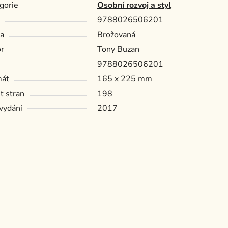
gorie
Osobní rozvoj a styl
9788026506201
a
Brožovaná
r
Tony Buzan
9788026506201
mát
165 x 225 mm
t stran
198
vydání
2017