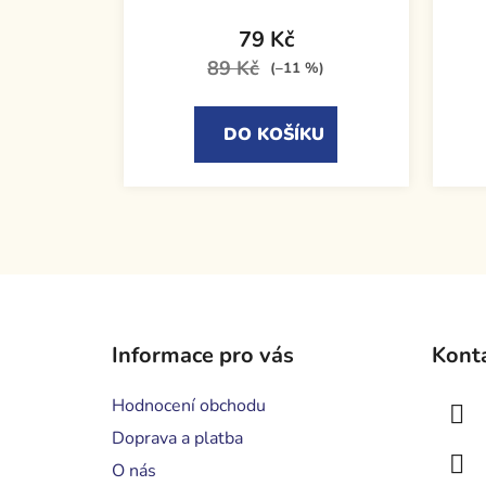
79 Kč
89 Kč
(–11 %)
DO KOŠÍKU
Z
á
Informace pro vás
Kont
p
a
Hodnocení obchodu
t
Doprava a platba
í
O nás