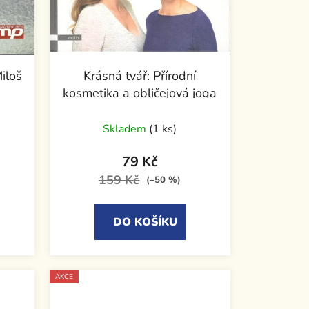
iloš
Krásná tvář: Přírodní
kosmetika a obličejová joga
Skladem
(1 ks)
79 Kč
159 Kč
(–50 %)
DO KOŠÍKU
AKCE