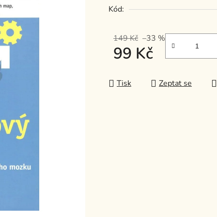
Kód:
z
5
hvězdiček.
149 Kč
–33 %
99 Kč
Měrná cena:
Tisk
Zeptat se