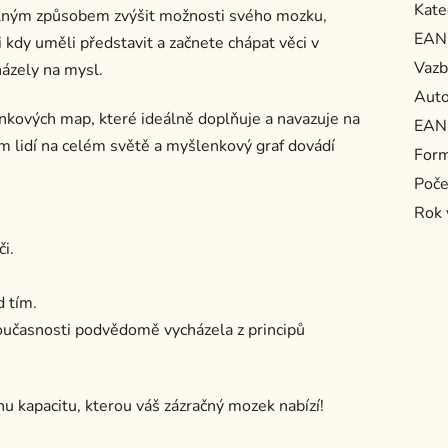
Kate
lným způsobem zvýšit možnosti svého mozku,
EAN
 kdy uměli představit a začnete chápat věci v
Vazb
házely na mysl.
Auto
kových map, které ideálně doplňuje a navazuje na
EAN
 lidí na celém světě a myšlenkový graf dovádí
For
Poče
Rok 
i.
d tím.
i současnosti podvědomě vycházela z principů
hnu kapacitu, kterou váš zázračný mozek nabízí!