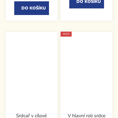
DO KOŠÍKU
DO KOŠÍKU
AKCE
Srdcař v cílové
V hlavní roli srdce