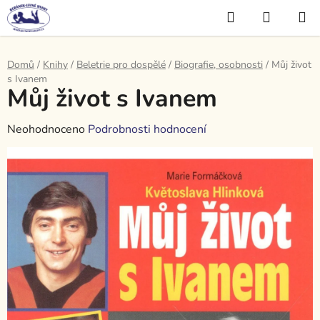
Přejít
Hledat
NÁKUP
na
KOŠÍK
obsah
Domů
/
Knihy
/
Beletrie pro dospělé
/
Biografie, osobnosti
/
Můj život
s Ivanem
Můj život s Ivanem
Průměrné
Neohodnoceno
Podrobnosti hodnocení
hodnocení
produktu
je
0,0
z
5
hvězdiček.