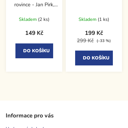
rovince - Jan Pirk,
Tomáš Poláček
Průměrné
Skladem
(2 ks)
Skladem
(1 ks)
hodnocení
produktu
149 Kč
199 Kč
je
299 Kč
(–33 %)
5,0
DO KOŠÍKU
z
DO KOŠÍKU
5
hvězdiček.
Z
á
Informace pro vás
p
a