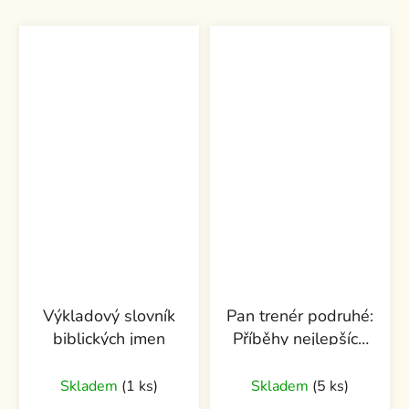
Výkladový slovník
Pan trenér podruhé:
biblických jmen
Příběhy nejlepších
trenérů českého
sportu
Skladem
(1 ks)
Skladem
(5 ks)