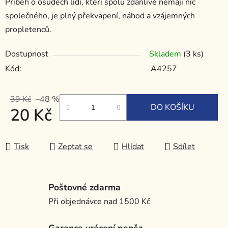
Příběh o osudech lidí, kteří spolu zdánlivě nemají nic
společného, je plný překvapení, náhod a vzájemných
propletenců.
Dostupnost
Skladem
(3 ks)
Kód:
A4257
39 Kč
–48 %
DO KOŠÍKU
20 Kč
Měrná cena:
Tisk
Zeptat se
Hlídat
Sdílet
Poštovné zdarma
Při objednávce nad 1500 Kč