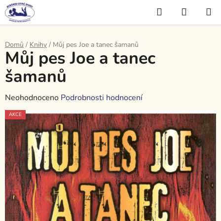
Přejít
Hledat
NÁKUP
na
KOŠÍK
obsah
Domů
/
Knihy
/
Můj pes Joe a tanec šamanů
Můj pes Joe a tanec
šamanů
Průměrné
Neohodnoceno
Podrobnosti hodnocení
hodnocení
AKCE
produktu
je
0,0
z
5
hvězdiček.