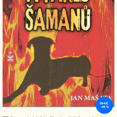
39 KČ
–48 %