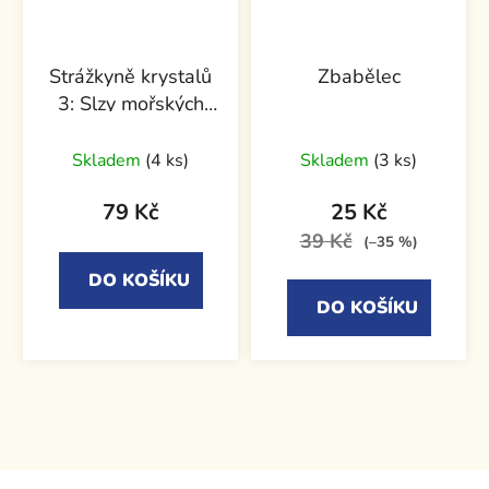
Strážkyně krystalů
Zbabělec
3: Slzy mořských
panen
Skladem
(4 ks)
Skladem
(3 ks)
79 Kč
25 Kč
39 Kč
(–35 %)
DO KOŠÍKU
DO KOŠÍKU
Z