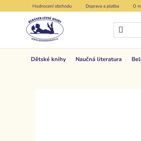
Přejít
Hodnocení obchodu
Doprava a platba
O n
na
obsah
Dětské knihy
Naučná literatura
Bel