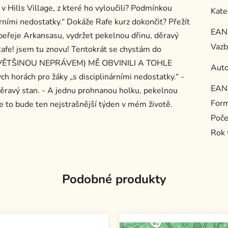
 v Hills Village, z které ho vyloučili? Podmínkou
Kate
nárními nedostatky.“ Dokáže Rafe kurz dokončit? Přežít
EAN
 peřeje Arkansasu, vydržet pekelnou dřinu, děravý
Vazb
Rafe! jsem tu znovu! Tentokrát se chystám do
O VĚTŠINOU NEPRÁVEM) MĚ OBVINILI A TOHLE
Auto
 horách pro žáky „s disciplinárními nedostatky.“ -
EAN
 děravý stan. - A jednu prohnanou holku, pekelnou
For
 že to bude ten nejstrašnější týden v mém životě.
Poče
Rok 
Podobné produkty