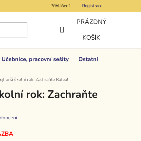
Přihlášení
Registrace
PRÁZDNÝ
NÁKUPNÍ
KOŠÍK
KOŠÍK
Učebnice, pracovní sešity
Ostatní
ejhorší školní rok: Zachraňte Rafea!
kolní rok: Zachraňte
dnocení
AZBA