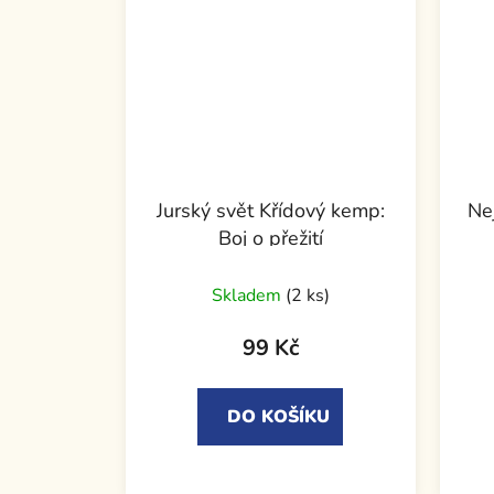
Jurský svět Křídový kemp:
Nej
Boj o přežití
Skladem
(2 ks)
99 Kč
DO KOŠÍKU