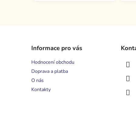
Z
á
Informace pro vás
Kont
p
a
Hodnocení obchodu
t
Doprava a platba
í
O nás
Kontakty