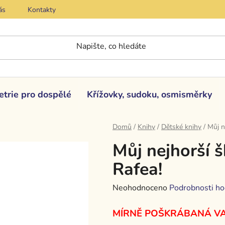
ás
Kontakty
etrie pro dospělé
Křížovky, sudoku, osmisměrky
Domů
/
Knihy
/
Dětské knihy
/
Můj n
Můj nejhorší š
Rafea!
Průměrné
Neohodnoceno
Podrobnosti ho
hodnocení
MÍRNĚ POŠKRÁBANÁ V
produktu