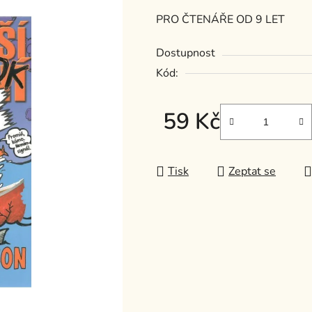
je
PRO ČTENÁŘE OD 9 LET
0,0
z
Dostupnost
5
Kód:
hvězdiček.
59 Kč
Měrná cena:
Tisk
Zeptat se