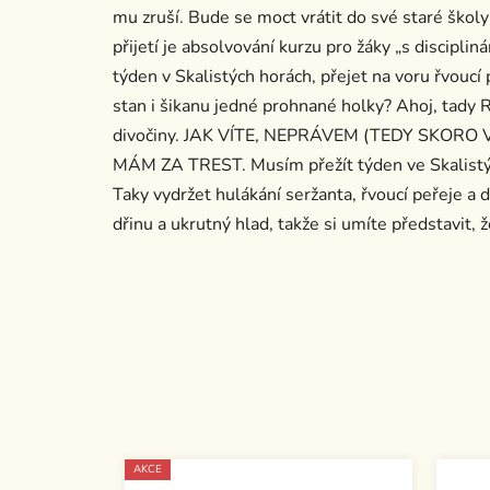
mu zruší. Bude se moct vrátit do své staré školy
přijetí je absolvování kurzu pro žáky „s discipli
týden v Skalistých horách, přejet na voru řvoucí
stan i šikanu jedné prohnané holky? Ahoj, tady 
divočiny. JAK VÍTE, NEPRÁVEM (TEDY SKOR
MÁM ZA TREST. Musím přežít týden ve Skalistých
Taky vydržet hulákání seržanta, řvoucí peřeje a
dřinu a ukrutný hlad, takže si umíte představit,
AKCE