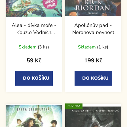
Alea - dívka moře -
Apollónův pád -
Kouzlo Vodních
Neronova pevnost
panen
Skladem
(3 ks)
Skladem
(1 ks)
59 Kč
199 Kč
DO KOŠÍKU
DO KOŠÍKU
NOVINKA