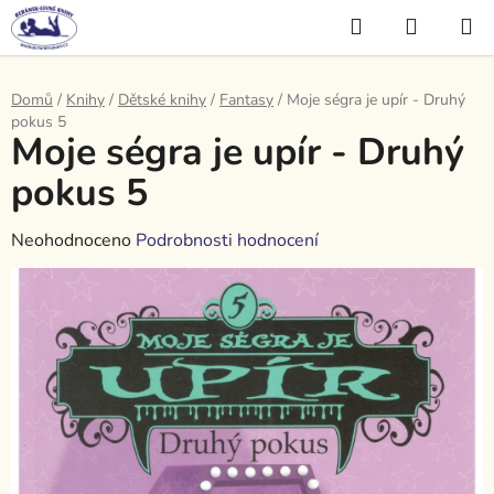
Přejít
Hledat
NÁKUP
na
KOŠÍK
obsah
Domů
/
Knihy
/
Dětské knihy
/
Fantasy
/
Moje ségra je upír - Druhý
pokus 5
Moje ségra je upír - Druhý
pokus 5
Průměrné
Neohodnoceno
Podrobnosti hodnocení
hodnocení
produktu
je
0,0
z
5
hvězdiček.