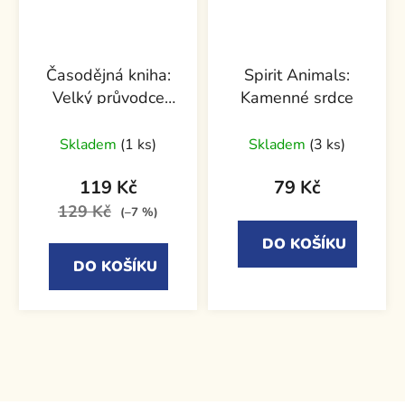
Časodějná kniha:
Spirit Animals:
Velký průvodce
Kamenné srdce
světem časodějů
Skladem
(1 ks)
Skladem
(3 ks)
119 Kč
79 Kč
129 Kč
(–7 %)
DO KOŠÍKU
DO KOŠÍKU