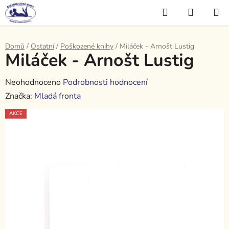
Přejít
Hledat
NÁKUP
na
KOŠÍK
obsah
Domů
/
Ostatní
/
Poškozené knihy
/
Miláček - Arnošt Lustig
Miláček - Arnošt Lustig
Průměrné
Neohodnoceno
Podrobnosti hodnocení
hodnocení
Značka:
Mladá fronta
produktu
AKCE
je
0,0
z
5
hvězdiček.