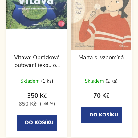
Vltava: Obrázkové
Marta si vzpomíná
putování řekou od
pramene k soutoku
+ CD
Skladem
(1 ks)
Skladem
(2 ks)
350 Kč
70 Kč
650 Kč
(–46 %)
DO KOŠÍKU
DO KOŠÍKU