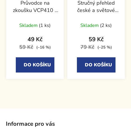
Průvodce na
Stručný přehled
zkoušku VCP410 -
české a světové
VMware vSphere 4
literatury pro
středoškoláky
Skladem
(1 ks)
Skladem
(2 ks)
49 Kč
59 Kč
59 Kč
79 Kč
(–16 %)
(–25 %)
DO KOŠÍKU
DO KOŠÍKU
Z
á
Informace pro vás
p