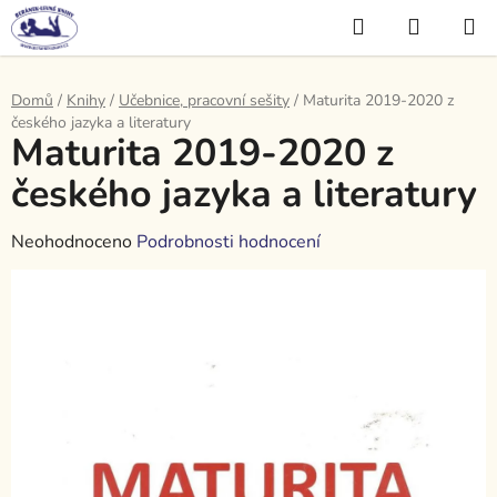
Přejít
Hledat
NÁKUP
na
KOŠÍK
obsah
Domů
/
Knihy
/
Učebnice, pracovní sešity
/
Maturita 2019-2020 z
českého jazyka a literatury
Maturita 2019-2020 z
českého jazyka a literatury
Průměrné
Neohodnoceno
Podrobnosti hodnocení
hodnocení
produktu
je
0,0
z
5
hvězdiček.