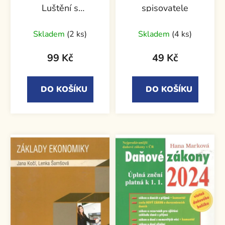
Luštění s
spisovatele
procvičováním pro
děti od 7 let
Skladem
(2 ks)
Skladem
(4 ks)
99 Kč
49 Kč
DO KOŠÍKU
DO KOŠÍKU