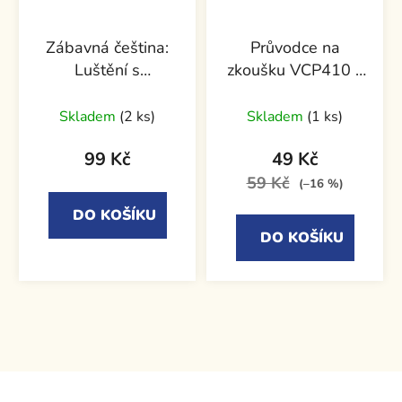
Zábavná čeština:
Průvodce na
Luštění s
zkoušku VCP410 -
procvičováním pro
VMware vSphere 4
děti od 7 let
Skladem
(2 ks)
Skladem
(1 ks)
99 Kč
49 Kč
59 Kč
(–16 %)
DO KOŠÍKU
DO KOŠÍKU
Z