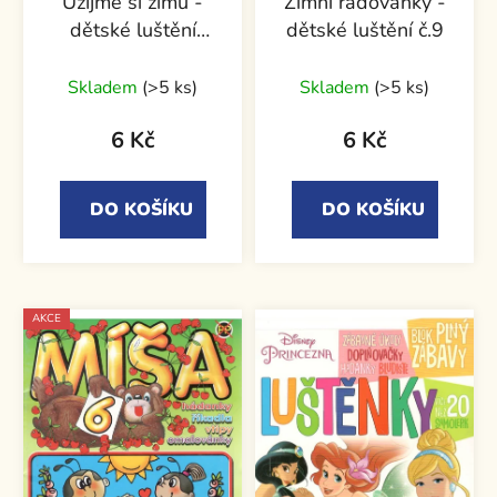
Užijme si zimu -
Zimní radovánky -
dětské luštění
dětské luštění č.9
4/2017
Skladem
(>5 ks)
Skladem
(>5 ks)
6 Kč
6 Kč
DO KOŠÍKU
DO KOŠÍKU
AKCE