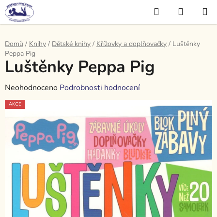
Přejít
Hledat
NÁKUP
na
KOŠÍK
obsah
Domů
/
Knihy
/
Dětské knihy
/
Křížovky a doplňovačky
/
Luštěnky
Peppa Pig
Luštěnky Peppa Pig
Průměrné
Neohodnoceno
Podrobnosti hodnocení
hodnocení
AKCE
produktu
je
0,0
z
5
hvězdiček.