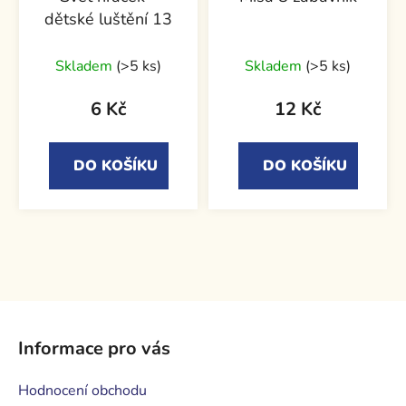
dětské luštění 13
Skladem
(>5 ks)
Skladem
(>5 ks)
6 Kč
12 Kč
DO KOŠÍKU
DO KOŠÍKU
Z
á
Informace pro vás
p
a
Hodnocení obchodu
t