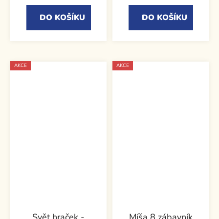
DO KOŠÍKU
DO KOŠÍKU
AKCE
AKCE
Svět hraček -
Míša 8 zábavník