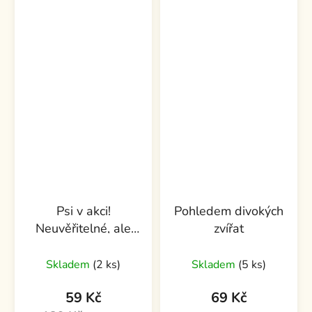
Psi v akci!
Pohledem divokých
Neuvěřitelné, ale
zvířat
pravdivé psí příběhy
z celého světa
Skladem
(2 ks)
Skladem
(5 ks)
59 Kč
69 Kč