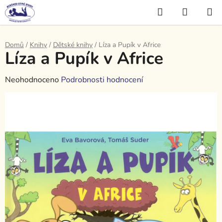
Přejít
Hledat
NÁKUP
na
KOŠÍK
obsah
Domů
/
Knihy
/
Dětské knihy
/
Líza a Pupík v Africe
Líza a Pupík v Africe
Průměrné
Neohodnoceno
Podrobnosti hodnocení
hodnocení
produktu
je
0,0
z
5
hvězdiček.