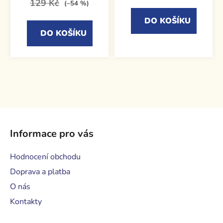
129 Kč
(–54 %)
DO KOŠÍKU
DO KOŠÍKU
Z
á
Informace pro vás
p
a
Hodnocení obchodu
t
Doprava a platba
í
O nás
Kontakty