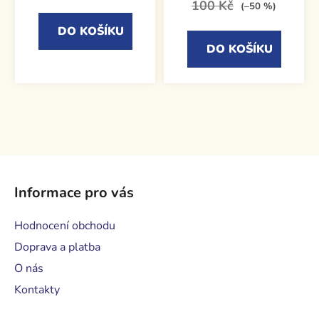
100 Kč
(–50 %)
DO KOŠÍKU
DO KOŠÍKU
Z
á
Informace pro vás
p
a
Hodnocení obchodu
t
Doprava a platba
í
O nás
Kontakty