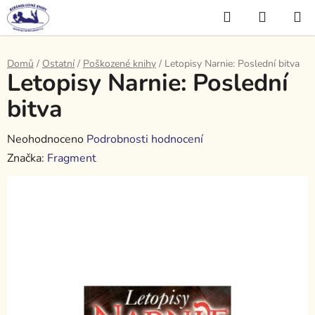
Přejít
Hledat
NÁKUP
na
KOŠÍK
obsah
Domů
/
Ostatní
/
Poškozené knihy
/
Letopisy Narnie: Poslední bitva
Letopisy Narnie: Poslední
bitva
Průměrné
Neohodnoceno
Podrobnosti hodnocení
hodnocení
Značka:
Fragment
produktu
je
0,0
z
5
hvězdiček.