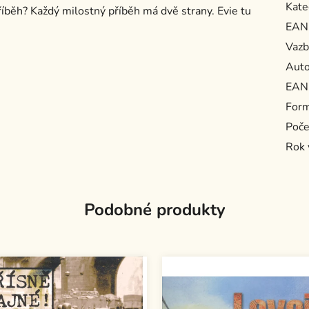
Kate
říběh? Každý milostný příběh má dvě strany. Evie tu
EAN
Vazb
Auto
EAN
For
Poče
Rok 
Podobné produkty