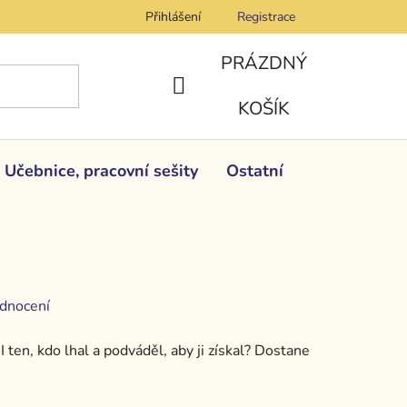
Přihlášení
Registrace
PRÁZDNÝ
NÁKUPNÍ
KOŠÍK
KOŠÍK
Učebnice, pracovní sešity
Ostatní
dnocení
I ten, kdo lhal a podváděl, aby ji získal? Dostane