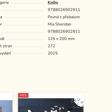
gorie
Knihy
9788026902911
a
Pevná s přebalem
r
Mia Sheridan
9788026902911
mát
125 x 200 mm
t stran
272
vydání
2015
AKCE