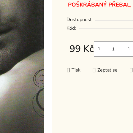
POŠKRÁBANÝ PŘEBAL,
z
5
Dostupnost
hvězdiček.
Kód:
99 Kč
Měrná cena:
Tisk
Zeptat se