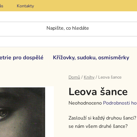
ás
Kontakty
etrie pro dospělé
Křížovky, sudoku, osmisměrky
Domů
/
Knihy
/
Leova šance
Leova šance
Průměrné
Neohodnoceno
Podrobnosti ho
hodnocení
Zaslouží si každý druhou šanci? 
produktu
se nám všem druhé šance?
je
0,0