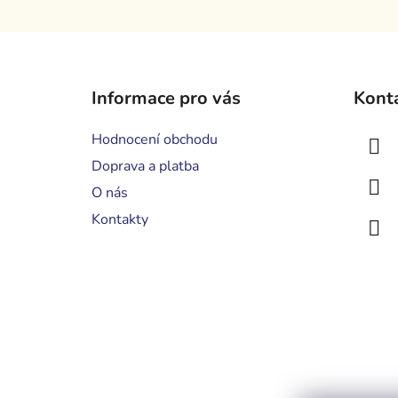
Z
á
Informace pro vás
Kont
p
a
Hodnocení obchodu
t
Doprava a platba
í
O nás
Kontakty