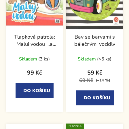
Tlapková patrola:
Bav se barvami s
Maluj vodou ...a
báječnými vozidly
barvy nepotřebuješ
Skladem
(3 ks)
Skladem
(>5 ks)
99 Kč
59 Kč
69 Kč
(–14 %)
DO KOŠÍKU
DO KOŠÍKU
NOVINKA