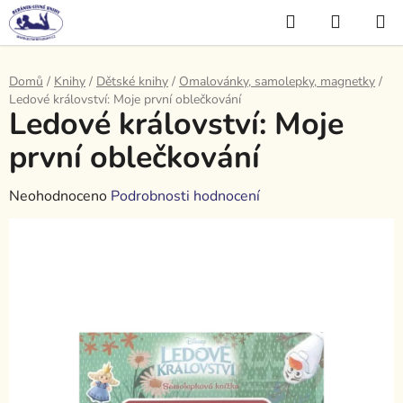
Přejít
Hledat
NÁKUP
na
KOŠÍK
obsah
Domů
/
Knihy
/
Dětské knihy
/
Omalovánky, samolepky, magnetky
/
Ledové království: Moje první oblečkování
Ledové království: Moje
první oblečkování
Průměrné
Neohodnoceno
Podrobnosti hodnocení
hodnocení
produktu
je
0,0
z
5
hvězdiček.