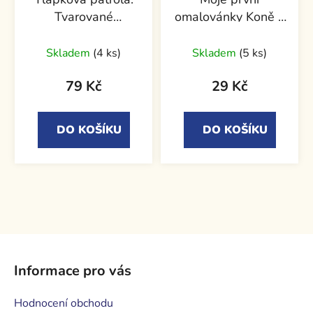
Tvarované
omalovánky Koně a
omalovánky se
poníci
samolepkami
Skladem
(4 ks)
Skladem
(5 ks)
79 Kč
29 Kč
DO KOŠÍKU
DO KOŠÍKU
Z
á
Informace pro vás
p
a
Hodnocení obchodu