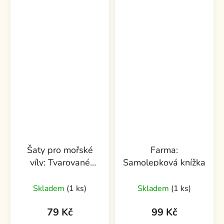
Šaty pro mořské
Farma:
víly: Tvarované
Samolepková knížka
oblékání se
samolepkami
Skladem
(1 ks)
Skladem
(1 ks)
79 Kč
99 Kč