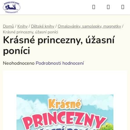
Přejít
Hledat
NÁKUP
na
KOŠÍK
obsah
Domů
/
Knihy
/
Dětské knihy
/
Omalovánky, samolepky, magnetky
/
Krásné princezny, úžasní poníci
Krásné princezny, úžasní
poníci
Průměrné
Neohodnoceno
Podrobnosti hodnocení
hodnocení
produktu
je
0,0
z
5
hvězdiček.