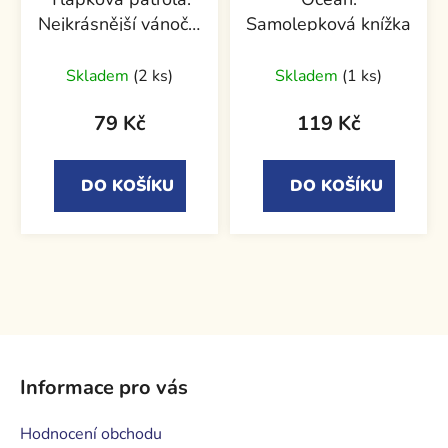
Nejkrásnější vánoční
Samolepková knížka
omalovánky
Skladem
(2 ks)
Skladem
(1 ks)
79 Kč
119 Kč
DO KOŠÍKU
DO KOŠÍKU
Z
á
Informace pro vás
p
a
Hodnocení obchodu