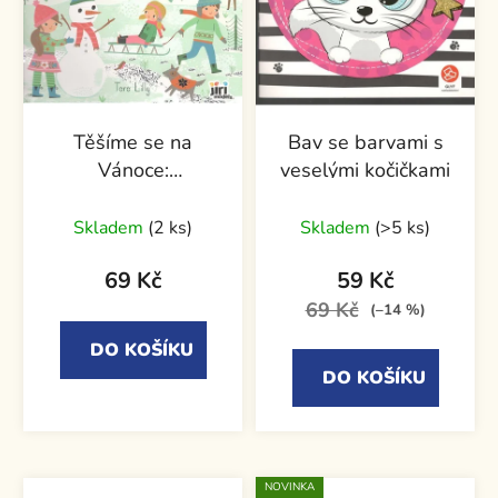
Těšíme se na
Bav se barvami s
Vánoce:
veselými kočičkami
Samolepková knížka
Skladem
(2 ks)
Skladem
(>5 ks)
69 Kč
59 Kč
69 Kč
(–14 %)
DO KOŠÍKU
DO KOŠÍKU
NOVINKA