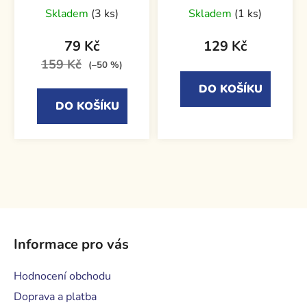
Skladem
(3 ks)
Skladem
(1 ks)
79 Kč
129 Kč
159 Kč
(–50 %)
DO KOŠÍKU
DO KOŠÍKU
Z
á
Informace pro vás
p
a
Hodnocení obchodu
t
Doprava a platba
í