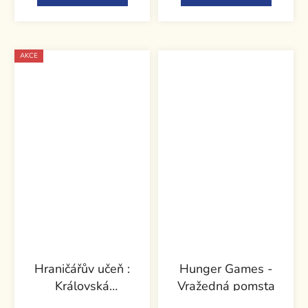
AKCE
Hraničářův učeň :
Hunger Games -
Královská
Vražedná pomsta
hraničářka