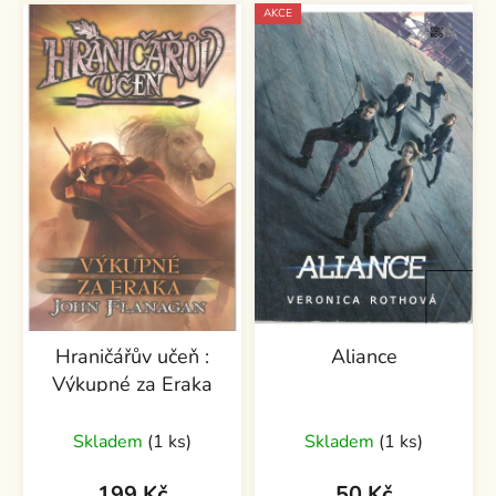
AKCE
Hraničářův učeň :
Aliance
Výkupné za Eraka
Průměrné
Skladem
(1 ks)
Skladem
(1 ks)
hodnocení
produktu
199 Kč
50 Kč