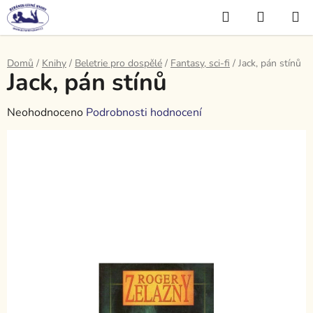
Přejít
Hledat
NÁKUP
na
KOŠÍK
obsah
Domů
/
Knihy
/
Beletrie pro dospělé
/
Fantasy, sci-fi
/
Jack, pán stínů
Jack, pán stínů
Průměrné
Neohodnoceno
Podrobnosti hodnocení
hodnocení
produktu
je
0,0
z
5
hvězdiček.