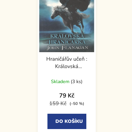
Hraničářův učeň :
Královská
hraničářka
Skladem
(3 ks)
79 Kč
159 Kč
(–50 %)
DO KOŠÍKU