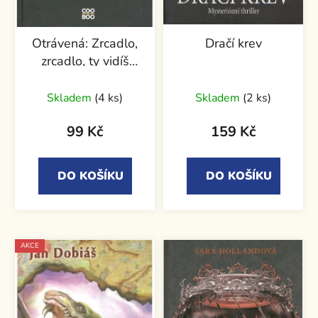
Otrávená: Zrcadlo,
Dračí krev
zrcadlo, ty vidíš
všude...
Skladem
(4 ks)
Skladem
(2 ks)
99 Kč
159 Kč
DO KOŠÍKU
DO KOŠÍKU
AKCE