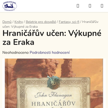
Přejít
Hledat
NÁKUP
na
KOŠÍK
obsah
Domů
/
Knihy
/
Beletrie pro dospělé
/
Fantasy, sci-fi
/
Hraničářův
učen: Výkupné za Eraka
Hraničářův učen: Výkupné
za Eraka
Průměrné
Neohodnoceno
Podrobnosti hodnocení
hodnocení
produktu
je
0,0
z
5
hvězdiček.