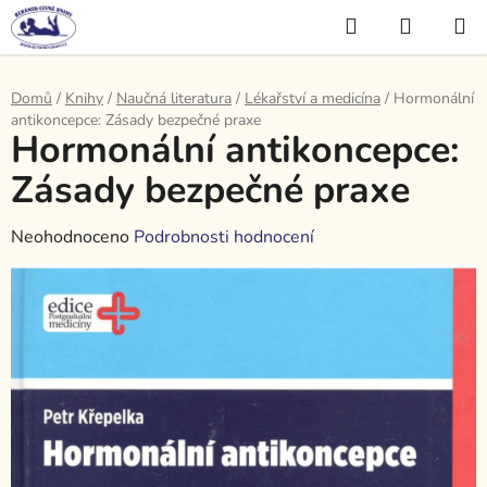
Přejít
Hledat
NÁKUP
na
KOŠÍK
obsah
Domů
/
Knihy
/
Naučná literatura
/
Lékařství a medicína
/
Hormonální
antikoncepce: Zásady bezpečné praxe
Hormonální antikoncepce:
Zásady bezpečné praxe
Průměrné
Neohodnoceno
Podrobnosti hodnocení
hodnocení
produktu
je
0,0
z
5
hvězdiček.