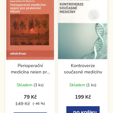
Perioperační
Kontroverze
medicína nejen pro
současné medicíny
praktické lékaře
Průměrné
Skladem
(3 ks)
Skladem
(1 ks)
hodnocení
produktu
79 Kč
199 Kč
je
149 Kč
(–46 %)
5,0
DO KOŠÍKU