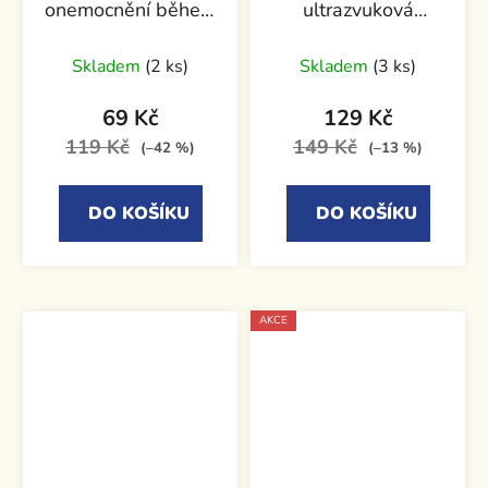
onemocnění během
ultrazvuková
těhotenství
vyšetření v
těhotenství
Skladem
(2 ks)
Skladem
(3 ks)
69 Kč
129 Kč
119 Kč
149 Kč
(–42 %)
(–13 %)
DO KOŠÍKU
DO KOŠÍKU
AKCE