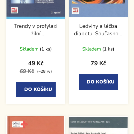
Trendy v profylaxi
Ledviny a léčba
žilní
diabetu: Současnost
tromboembolické
a perspektivy
nemoci
terapie glifloziny
Skladem
(1 ks)
Skladem
(1 ks)
49 Kč
79 Kč
69 Kč
(–28 %)
DO KOŠÍKU
DO KOŠÍKU