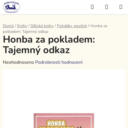
Přejít
Hledat
NÁKUP
na
KOŠÍK
obsah
Domů
/
Knihy
/
Dětské knihy
/
Pohádky, pověsti
/
Honba za
pokladem: Tajemný odkaz
Honba za pokladem:
Tajemný odkaz
Průměrné
Neohodnoceno
Podrobnosti hodnocení
hodnocení
produktu
je
0,0
z
5
hvězdiček.