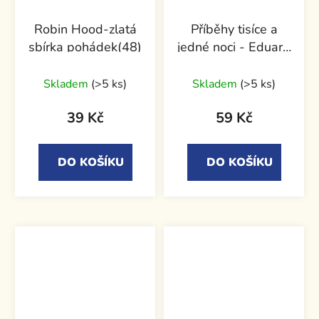
Robin Hood-zlatá
Příběhy tisíce a
sbírka pohádek(48)
jedné noci - Eduard
Petiška, Jindra
Čapek
Skladem
(>5 ks)
Skladem
(>5 ks)
39 Kč
59 Kč
DO KOŠÍKU
DO KOŠÍKU