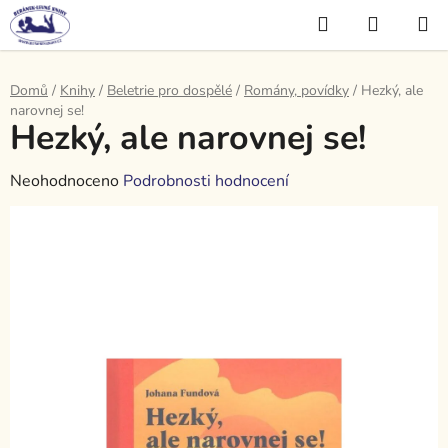
Přejít
Hledat
NÁKUP
na
KOŠÍK
obsah
Domů
/
Knihy
/
Beletrie pro dospělé
/
Romány, povídky
/
Hezký, ale
narovnej se!
Hezký, ale narovnej se!
Průměrné
Neohodnoceno
Podrobnosti hodnocení
hodnocení
produktu
je
0,0
z
5
hvězdiček.