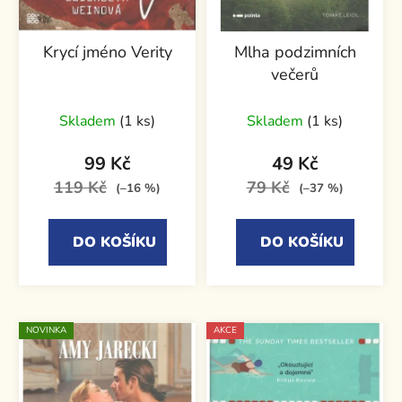
Krycí jméno Verity
Mlha podzimních
večerů
Skladem
(1 ks)
Skladem
(1 ks)
99 Kč
49 Kč
119 Kč
79 Kč
(–16 %)
(–37 %)
DO KOŠÍKU
DO KOŠÍKU
NOVINKA
AKCE