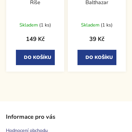
Říše
Balthazar
Skladem
(1 ks)
Skladem
(1 ks)
149 Kč
39 Kč
DO KOŠÍKU
DO KOŠÍKU
Z
á
Informace pro vás
p
a
Hodnocení obchodu