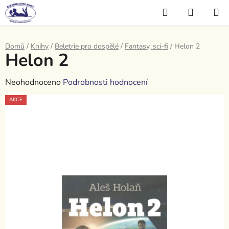
Přejít
Hledat
NÁKUP
na
KOŠÍK
obsah
Domů
/
Knihy
/
Beletrie pro dospělé
/
Fantasy, sci-fi
/
Helon 2
Helon 2
Průměrné
Neohodnoceno
Podrobnosti hodnocení
hodnocení
AKCE
produktu
je
0,0
z
5
hvězdiček.