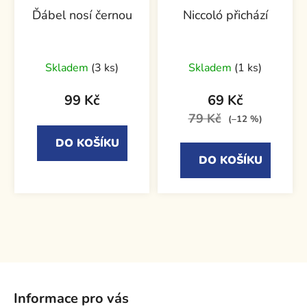
Ďábel nosí černou
Niccoló přichází
Skladem
(3 ks)
Skladem
(1 ks)
99 Kč
69 Kč
79 Kč
(–12 %)
DO KOŠÍKU
DO KOŠÍKU
Z
á
Informace pro vás
p