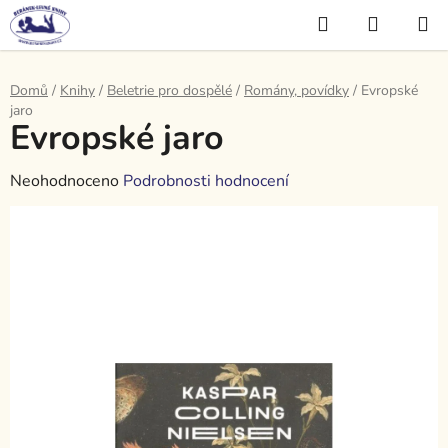
Přejít
Hledat
NÁKUP
na
KOŠÍK
obsah
Domů
/
Knihy
/
Beletrie pro dospělé
/
Romány, povídky
/
Evropské
jaro
Evropské jaro
Průměrné
Neohodnoceno
Podrobnosti hodnocení
hodnocení
produktu
je
0,0
z
5
hvězdiček.